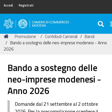
Accedi
Registrati
SE
Camera
di
Tu
Home
Promozione
Contributi Camerali
Bandi
Commercio
sei
Bando a sostegno delle neo-imprese modenesi - Anno
di
qui:
2026
Modena
Bando a sostegno delle
neo-imprese modenesi -
Anno 2026
Domande dal 21 settembre al 2 ottobre
2026. Per la precompilazione scegliere il