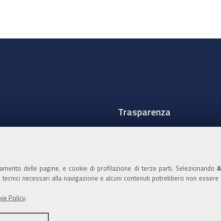
Trasparenza
Amministrazione traspare
Albo Camerale
namento delle pagine, e cookie di profilazione di terze parti. Selezionando
A
Pubblicità Legale
ie tecnici necessari alla navigazione e alcuni contenuti potrebbero non essere
Area riservata Amminist
ie Policy
.
Accesso riservato agli Ammi