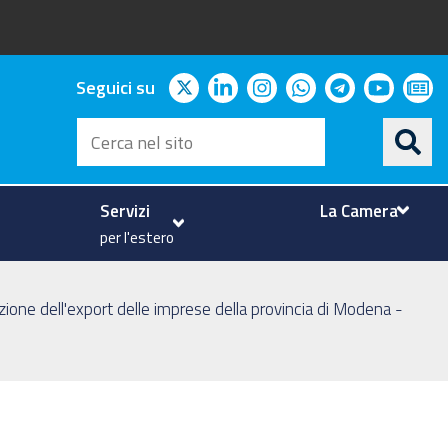
twitter
linkedin
instagram
whatsapp
telegram
youtu
ne
Seguici su
Cerca
nel
sito
Servizi
La Camera
per l'estero
mozione dell'export delle imprese della provincia di Modena -