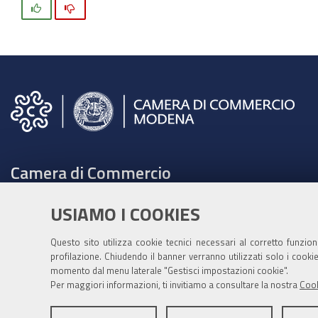
Si
No
Camera di Commercio
C.F. e Partita Iva 00675070361
USIAMO I COOKIES
Tel. 059208111 -
URP
Contabilità speciale Banca d'Italia:
Questo sito utilizza cookie tecnici necessari al corretto funzio
profilazione. Chiudendo il banner verranno utilizzati solo i cook
IT75Q 01000 04306 TU00 0001 3855
momento dal menu laterale "Gestisci impostazioni cookie".
Fatt. elettronica - Cod. univoco: XECKYI
Per maggiori informazioni, ti invitiamo a consultare la nostra
Cook
PEC:
cameradicommercio@mo.legalmail.camcom.it