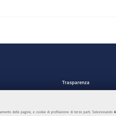
Trasparenza
Amministrazione traspare
Albo Camerale
namento delle pagine, e cookie di profilazione di terze parti. Selezionando
A
Pubblicità Legale