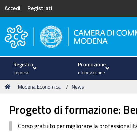
Accedi
Registrati
Camera di Commercio di Mode
Registro
Promozione
Imprese
e Innovazione
Tu
Home
Modena Economica
News
sei
qui:
Progetto di formazione: B
Corso gratuito per migliorare la professional