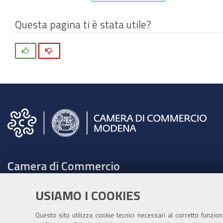
Questa pagina ti è stata utile?
Si
No
Camera di Commercio
C.F. e Partita Iva 00675070361
USIAMO I COOKIES
Tel. 059208111 -
URP
Contabilità speciale Banca d'Italia:
Questo sito utilizza cookie tecnici necessari al corretto funzio