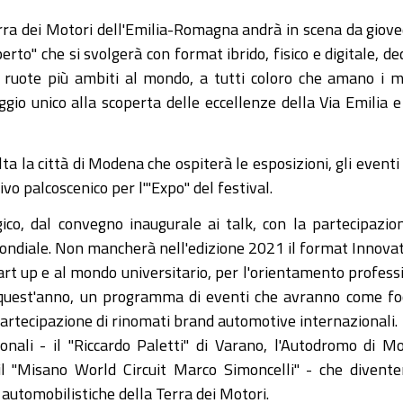
erra dei Motori dell'Emilia-Romagna andrà in scena da giove
to" che si svolgerà con format ibrido, fisico e digitale, de
o ruote più ambiti al mondo, a tutti coloro che amano i m
aggio unico alla scoperta delle eccellenze della Via Emilia e
a la città di Modena che ospiterà le esposizioni, gli eventi
sivo palcoscenico per l'"Expo" del festival.
gico, dal convegno inaugurale ai talk, con la partecipazio
mondiale. Non mancherà nell'edizione 2021 il format Innova
start up e al mondo universitario, per l'orientamento profess
di quest'anno, un programma di eventi che avranno come fo
a partecipazione di rinomati brand automotive internazionali.
ionali - il "Riccardo Paletti" di Varano, l'Autodromo di M
il "Misano World Circuit Marco Simoncelli" - che divent
e automobilistiche della Terra dei Motori.