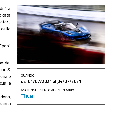
dì 1 a
dicata
otori,
 della
 "pop"
ne dei
tion &
QUANDO
ionale
dal
01/07/2021
al
04/07/2021
cus la
AGGIUNGI L'EVENTO AL CALENDARIO
iCal
odena,
eranno