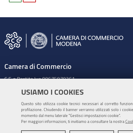
domenica
4
luglio
2021
Camera di Commercio
C.F. e Partita Iva 00675070361
Tel. 059208111 -
URP
USIAMO I COOKIES
Contabilità speciale Banca d'Italia:
IT75Q 01000 04306 TU00 0001 3855
Questo sito utilizza cookie tecnici necessari al corretto funzio
profilazione. Chiudendo il banner verranno utilizzati solo i cook
Fatt. elettronica - Cod. univoco: XECKYI
momento dal menu laterale "Gestisci impostazioni cookie".
Per maggiori informazioni, ti invitiamo a consultare la nostra
Cook
PEC:
cameradicommercio@mo.legalmail.camcom.it