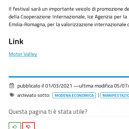
2021-
07-
Il festival sarà un importante veicolo di promozione de
01T00:00:00+02:00
della Cooperazione Internazionale, Ice Agenzia per la 
Emilia-Romagna, per la valorizzazione internazionale 
2021-
07-
Link
04T23:59:59+02:00
La
Motor Valley
terza
edizione
andrà
in
pubblicato il
01/03/2021
—
ultima modifica
05/07
scena
archiviato sotto:
MODENA ECONOMICA
MANIFESTAZI
da
giovedì
Questa pagina ti è stata utile?
1
a
Si
No