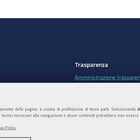
Trasparenza
Amministrazione traspare
Albo Camerale
Pubblicità Legale
namento delle pagine, e cookie di profilazione di terze parti. Selezionando
A
Area riservata Amminist
ie tecnici necessari alla navigazione e alcuni contenuti potrebbero non essere
Accesso riservato agli Ammi
ie Policy
.