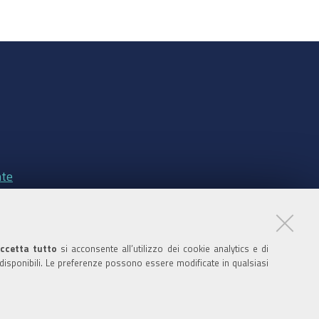
nte
ccetta tutto
si acconsente all’utilizzo dei cookie analytics e di
ratori
 disponibili. Le preferenze possono essere modificate in qualsiasi
nistratori dell'ente