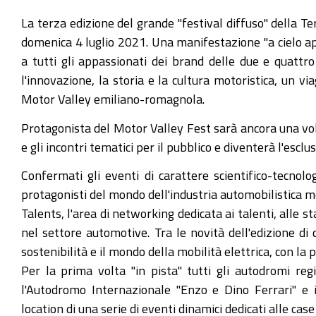
https://www.mo.camcom.it/modena-
La terza edizione del grande "festival diffuso" della T
economica/news/il-
domenica 4 luglio 2021. Una manifestazione "a cielo aper
motor-
a tutti gli appassionati dei brand delle due e quattr
valley-
l'innovazione, la storia e la cultura motoristica, un vi
fest-
Motor Valley emiliano-romagnola.
riaccende-
Protagonista del Motor Valley Fest sarà ancora una volt
i-
e gli incontri tematici per il pubblico e diventerà l'esclu
motori
Confermati gli eventi di carattere scientifico-tecnolo
Il
protagonisti del mondo dell'industria automobilistica 
Motor
Talents, l'area di networking dedicata ai talenti, alle 
Valley
nel settore automotive. Tra le novità dell'edizione 
Fest
sostenibilità e il mondo della mobilità elettrica, con l
riaccende
Per la prima volta "in pista" tutti gli autodromi reg
i
l'Autodromo Internazionale "Enzo e Dino Ferrari" e 
motori
location di una serie di eventi dinamici dedicati alle cas