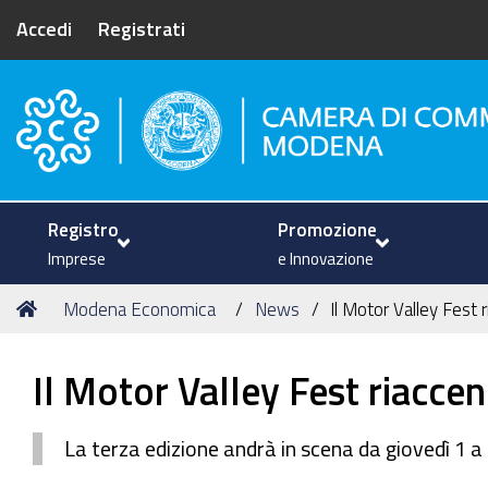
Accedi
Registrati
Camera di Commercio di Mode
Registro
Promozione
Imprese
e Innovazione
Tu
Home
Modena Economica
News
Il Motor Valley Fest 
sei
qui:
Il Motor Valley Fest riaccen
La terza edizione andrà in scena da giovedì 1 