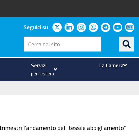
twitter
linkedin
instagram
whatsapp
telegram
youtu
ne
Seguici su
Cerca
nel
sito
Servizi
La Camera
per l'estero
 trimestri l'andamento del "tessile abbigliamento"