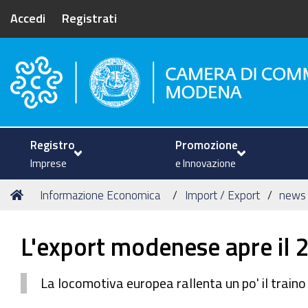
Accedi
Registrati
Camera di Commercio di Mode
Registro
Promozione
Imprese
e Innovazione
Tu
Home
Informazione Economica
Import / Export
news
sei
qui:
L'export modenese apre il 
La locomotiva europea rallenta un po' il train