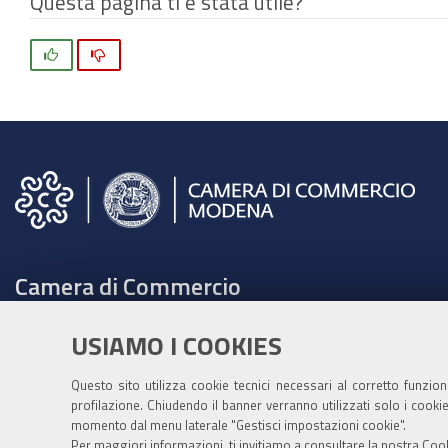
Questa pagina ti è stata utile?
Si
No
Camera di Commercio
C.F. e Partita Iva 00675070361
USIAMO I COOKIES
Tel. 059208111 -
URP
Contabilità speciale Banca d'Italia:
Questo sito utilizza cookie tecnici necessari al corretto funzio
profilazione. Chiudendo il banner verranno utilizzati solo i cook
IT75Q 01000 04306 TU00 0001 3855
momento dal menu laterale "Gestisci impostazioni cookie".
Fatt. elettronica - Cod. univoco: XECKYI
Per maggiori informazioni, ti invitiamo a consultare la nostra
Cook