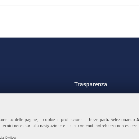
Trasparenza
Amministrazione traspare
Albo Camerale
namento delle pagine, e cookie di profilazione di terze parti. Selezionando
A
Pubblicità Legale
ie tecnici necessari alla navigazione e alcuni contenuti potrebbero non essere
Area riservata Amminist
ie Policy
.