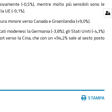
ssivamente (-0,5%), mentre molto più sensibili sono le
la UE (-9,1%).
misura minore verso Canada e Groenlandia (+9,0%).
rcati modenesi: la Germania (-3,8%), gli Stati Uniti (-4,3%)
oit verso la Cina, che con un +94,2% sale al sesto posto
Azioni
STAMPA
sul
documento