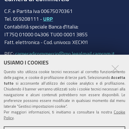
C.F. e Partita Iva 00675070361
Tel. 059208111 -
URP
Contabilità speciale Banca d'Italia:
IT75Q 01000 04306 TU00 0001 3855
Fatt. elettronica - Cod. univoco: XECKYI
PEC:
cameradicommercio@mo.legalmail.camcom.it
USIAMO I COOKIES
Trasparenza
Questo sito utilizza cookie tecnici necessari al corretto funzionamento
Amministrazione trasparente
delle pagine, e cookie di profilazione di terze parti. Selezionando
Accetta
tutto
si acconsente all’utilizzo dei cookie analytics e di profilazione.
Albo Camerale
Chiudendo il banner verranno utilizzati solo i cookie tecnici necessari alla
navigazione e alcuni contenuti potrebbero non essere disponibili. Le
Pubblicità Legale
preferenze possono essere modificate in qualsiasi momento dal menu
laterale "Gestisci impostazioni cookie".
Area riservata Amministratori
Per maggiori informazioni, ti invitiamo a consultare la nostra
Cookie
Policy
.
Accesso riservato agli Amministratori dell'ente