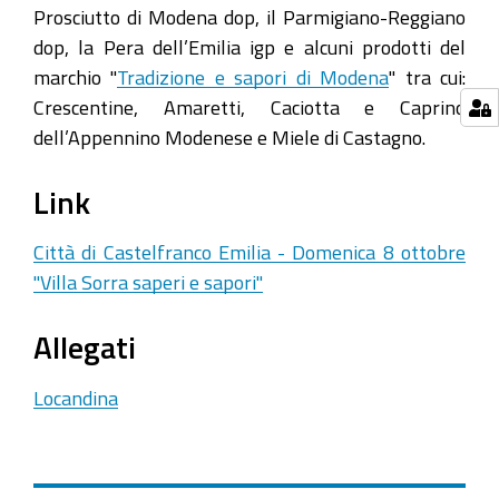
tra
Prosciutto di Modena dop, il Parmigiano-Reggiano
cui
dop, la Pera dell’Emilia igp e alcuni prodotti del
le
marchio "
Tradizione e sapori di Modena
" tra cui:
eccellenze
Crescentine, Amaretti, Caciotta e Caprino
del
dell’Appennino Modenese e Miele di Castagno.
marchio
della
Link
Camera
di
Città di Castelfranco Emilia - Domenica 8 ottobre
Commercio
"Villa Sorra saperi e sapori"
"Tradizione
e
Allegati
sapori
di
Locandina
Modena"