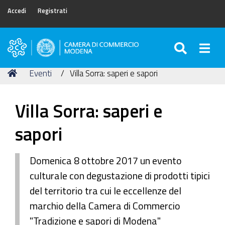
Accedi
Registrati
SEARC
Togg
Camera
di
Tu
Home
Eventi
Villa Sorra: saperi e sapori
Commercio
sei
di
qui:
Modena
Villa Sorra: saperi e
sapori
Domenica 8 ottobre 2017 un evento
culturale con degustazione di prodotti tipici
del territorio tra cui le eccellenze del
marchio della Camera di Commercio
"Tradizione e sapori di Modena"