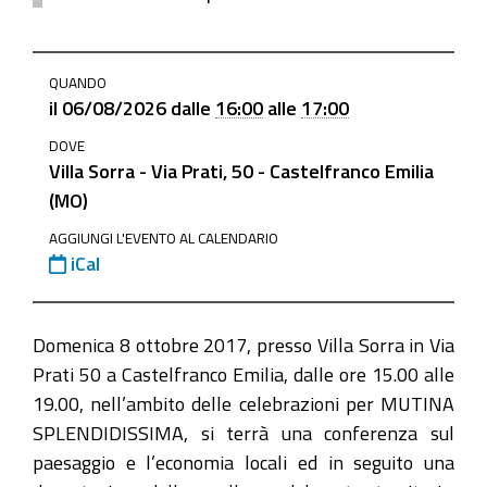
https://www.mo.camcom.it/events/villa-
QUANDO
sorra-
il
06/08/2026
dalle
16:00
alle
17:00
saperi-
DOVE
e-
Villa Sorra - Via Prati, 50 - Castelfranco Emilia
sapori
(MO)
Villa
AGGIUNGI L'EVENTO AL CALENDARIO
Sorra:
iCal
saperi
e
sapori
Domenica 8 ottobre 2017, presso Villa Sorra in Via
2026-
Prati 50 a Castelfranco Emilia, dalle ore 15.00 alle
08-
19.00, nell’ambito delle celebrazioni per MUTINA
06T16:00:00+02:00
SPLENDIDISSIMA, si terrà una conferenza sul
paesaggio e l’economia locali ed in seguito una
2026-