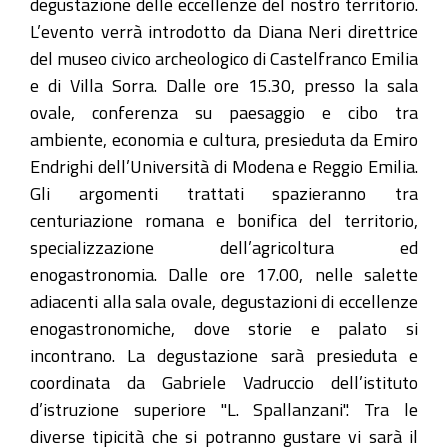
degustazione delle eccellenze del nostro territorio.
08-
L’evento verrà introdotto da Diana Neri direttrice
06T17:00:00+02:00
del museo civico archeologico di Castelfranco Emilia
Domenica
e di Villa Sorra. Dalle ore 15.30, presso la sala
8
ovale, conferenza su paesaggio e cibo tra
ottobre
ambiente, economia e cultura, presieduta da Emiro
2017
Endrighi dell’Università di Modena e Reggio Emilia.
un
Gli argomenti trattati spazieranno tra
evento
centuriazione romana e bonifica del territorio,
culturale
specializzazione dell’agricoltura ed
con
enogastronomia. Dalle ore 17.00, nelle salette
degustazione
adiacenti alla sala ovale, degustazioni di eccellenze
di
enogastronomiche, dove storie e palato si
prodotti
incontrano. La degustazione sarà presieduta e
tipici
coordinata da Gabriele Vadruccio dell’istituto
del
d’istruzione superiore "L. Spallanzani". Tra le
territorio
diverse tipicità che si potranno gustare vi sarà il