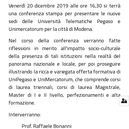
modenese
Venerdì 20 dicembre 2019 alle ore 16,30 si terrà
UniPegaso
una conferenza stampa per presentare le nuove
e
sedi delle Università Telematiche Pegaso e
UniMercatorum,
Unimercatorum per la città di Modena.
quali
Nel corso della conferenza verranno fatte
opportunità
riflessioni in merito all'impatto socio-culturale
per
della presenza di tali istituzioni nella realtà del
il
panorama nazionale e locale, per poi proseguire
territorio
illustrando la ricca e variegata offerta formativa di
modenese
UniPegaso e UniMercatorum, che comprende corsi
2019-
di laurea triennali, corsi di laurea Magistrale,
12-
Master di I e II livello, perfezionamenti e alta
20T16:30:00+01:00
formazione.
2019-
Interverranno:
12-
20T18:30:00+01:00
Prof. Raffaele Bonanni