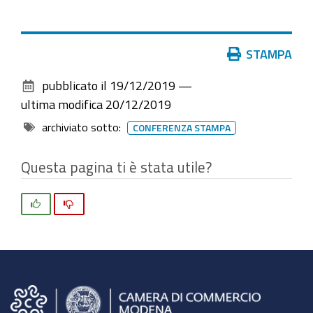
le
nuove
sedi
Azioni
STAMPA
di
sul
Modena
pubblicato il
19/12/2019
—
documento
ultima modifica
20/12/2019
archiviato sotto:
CONFERENZA STAMPA
Questa pagina ti è stata utile?
Si
No