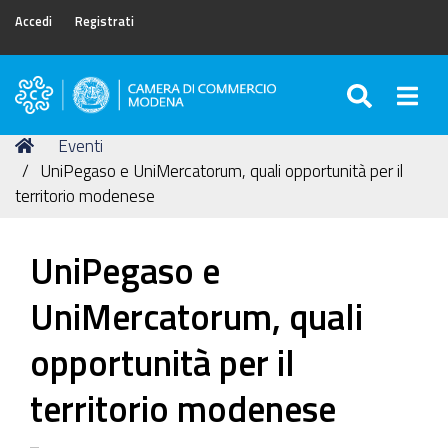
Accedi
Registrati
SEARC
Togg
Camera
di
Tu
Home
Eventi
Commercio
sei
UniPegaso e UniMercatorum, quali opportunità per il
di
qui:
territorio modenese
Modena
UniPegaso e
UniMercatorum, quali
opportunità per il
territorio modenese