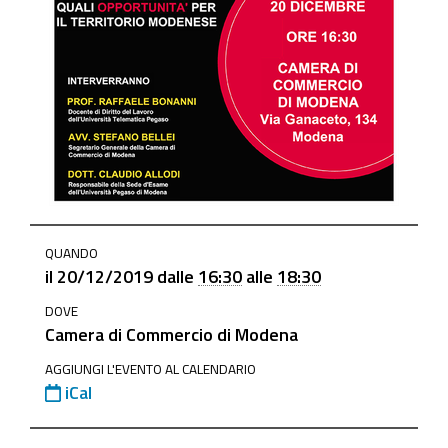
https://www.mo.camcom.it/events/unipegaso-
QUANDO
e-
il
20/12/2019
dalle
16:30
alle
18:30
unimercatorum-
DOVE
quali-
Camera di Commercio di Modena
opportunita-
per-
AGGIUNGI L'EVENTO AL CALENDARIO
iCal
il-
territorio-