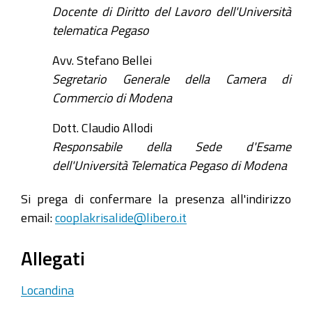
Docente di Diritto del Lavoro dell'Università
Venerdì
telematica Pegaso
20
dicembre
Avv. Stefano Bellei
2019
Segretario Generale della Camera di
alle
Commercio di Modena
ore
16,30
Dott. Claudio Allodi
una
Responsabile della Sede d'Esame
conferenza
dell'Università Telematica Pegaso di Modena
stampa
Si prega di confermare la presenza all'indirizzo
alla
email:
cooplakrisalide@libero.it
Camera
di
Allegati
Commercio
per
Locandina
presentare