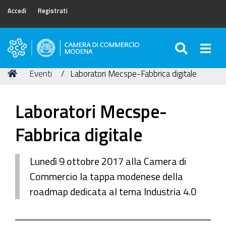
Accedi
Registrati
SEARC
Togg
Camera
di
Tu
Home
Eventi
Laboratori Mecspe-Fabbrica digitale
Commercio
sei
di
qui:
Modena
Laboratori Mecspe-
Fabbrica digitale
Lunedì 9 ottobre 2017 alla Camera di
Commercio la tappa modenese della
roadmap dedicata al tema Industria 4.0
https://www.mo.camcom.it/events/laboratori-