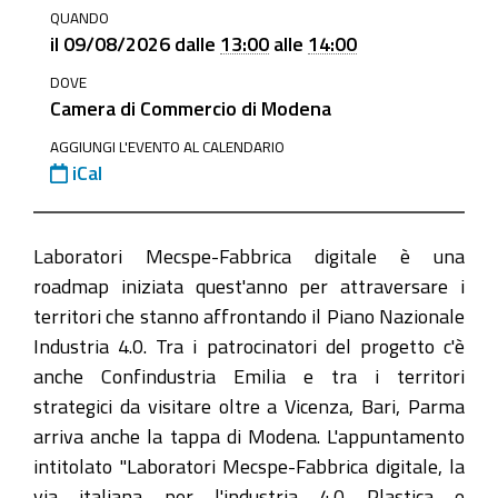
QUANDO
mecspe-
il
09/08/2026
dalle
13:00
alle
14:00
fabbrica-
DOVE
digitale
Camera di Commercio di Modena
Laboratori
AGGIUNGI L'EVENTO AL CALENDARIO
Mecspe-
iCal
Fabbrica
digitale
2026-
Laboratori Mecspe-Fabbrica digitale è una
08-
roadmap iniziata quest'anno per attraversare i
09T13:00:00+02:00
territori che stanno affrontando il Piano Nazionale
Industria 4.0. Tra i patrocinatori del progetto c'è
2026-
anche Confindustria Emilia e tra i territori
08-
strategici da visitare oltre a Vicenza, Bari, Parma
09T14:00:00+02:00
arriva anche la tappa di Modena. L'appuntamento
Lunedì
intitolato "Laboratori Mecspe-Fabbrica digitale, la
9
via italiana per l'industria 4.0 Plastica e