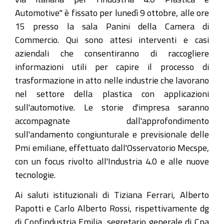
ottobre
Automotive" è fissato per lunedì 9 ottobre, alle ore
2017
15 presso la sala Panini della Camera di
alla
Commercio. Qui sono attesi interventi e casi
Camera
aziendali che consentiranno di raccogliere
di
informazioni utili per capire il processo di
Commercio
trasformazione in atto nelle industrie che lavorano
la
nel settore della plastica con applicazioni
tappa
sull'automotive. Le storie d'impresa saranno
modenese
accompagnate dall'approfondimento
della
sull'andamento congiunturale e previsionale delle
roadmap
Pmi emiliane, effettuato dall'Osservatorio Mecspe,
dedicata
con un focus rivolto all'Industria 4.0 e alle nuove
al
tecnologie.
tema
Ai saluti istituzionali di Tiziana Ferrari, Alberto
Industria
Papotti e Carlo Alberto Rossi, rispettivamente dg
4.0
di Confindustria Emilia, segretario generale di Cna