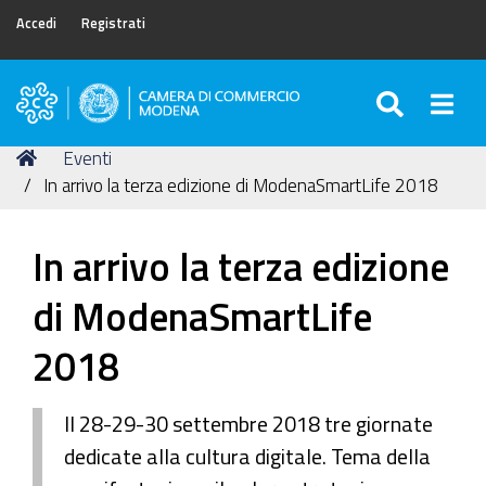
Accedi
Registrati
SEARC
Togg
Camera
di
Tu
Home
Eventi
Commercio
sei
In arrivo la terza edizione di ModenaSmartLife 2018
di
qui:
Modena
In arrivo la terza edizione
di ModenaSmartLife
2018
Il 28-29-30 settembre 2018 tre giornate
dedicate alla cultura digitale. Tema della