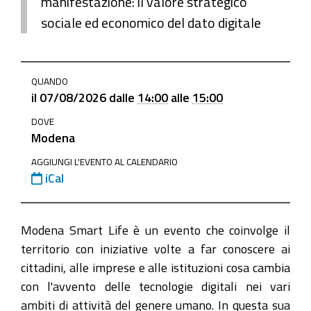
manifestazione: il valore strategico
sociale ed economico del dato digitale
https://www.mo.camcom.it/events/in-
QUANDO
arrivo-
il
07/08/2026
dalle
14:00
alle
15:00
la-
DOVE
terza-
Modena
edizione-
di-
AGGIUNGI L'EVENTO AL CALENDARIO
iCal
modenasmartlife-
2018
In
Modena Smart Life è un evento che coinvolge il
arrivo
territorio con iniziative volte a far conoscere ai
la
cittadini, alle imprese e alle istituzioni cosa cambia
terza
con l'avvento delle tecnologie digitali nei vari
edizione
ambiti di attività del genere umano. In questa sua