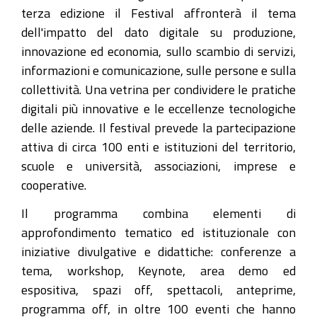
di
terza edizione il Festival affronterà il tema
ModenaSmartLife
dell'impatto del dato digitale su produzione,
2018
innovazione ed economia, sullo scambio di servizi,
2026-
informazioni e comunicazione, sulle persone e sulla
08-
collettività. Una vetrina per condividere le pratiche
07T14:00:00+02:00
digitali più innovative e le eccellenze tecnologiche
delle aziende. Il festival prevede la partecipazione
2026-
attiva di circa 100 enti e istituzioni del territorio,
08-
scuole e università, associazioni, imprese e
07T15:00:00+02:00
cooperative.
Il
Il programma combina elementi di
28-
approfondimento tematico ed istituzionale con
29-
iniziative divulgative e didattiche: conferenze a
30
tema, workshop, Keynote, area demo ed
settembre
espositiva, spazi off, spettacoli, anteprime,
2018
programma off, in oltre 100 eventi che hanno
tre