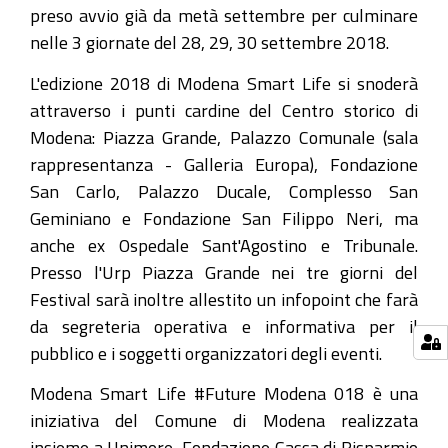
preso avvio già da metà settembre per culminare
giornate
nelle 3 giornate del 28, 29, 30 settembre 2018.
dedicate
alla
L'edizione 2018 di Modena Smart Life si snoderà
cultura
attraverso i punti cardine del Centro storico di
digitale.
Modena: Piazza Grande, Palazzo Comunale (sala
Tema
rappresentanza - Galleria Europa), Fondazione
della
San Carlo, Palazzo Ducale, Complesso San
manifestazione:
Geminiano e Fondazione San Filippo Neri, ma
il
anche ex Ospedale Sant'Agostino e Tribunale.
valore
Presso l'Urp Piazza Grande nei tre giorni del
strategico
Festival sarà inoltre allestito un infopoint che farà
sociale
da segreteria operativa e informativa per il
ed
pubblico e i soggetti organizzatori degli eventi.
economico
Modena Smart Life #Future Modena 018 è una
del
iniziativa del Comune di Modena realizzata
dato
insieme a Unimore, Fondazione Cassa di Risparmio
digitale