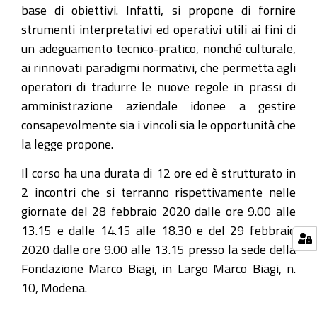
di
base di obiettivi. Infatti, si propone di fornire
Modena
strumenti interpretativi ed operativi utili ai fini di
organizza
un adeguamento tecnico-pratico, nonché culturale,
un
ai rinnovati paradigmi normativi, che permetta agli
corso
operatori di tradurre le nuove regole in prassi di
un
amministrazione aziendale idonee a gestire
corso
consapevolmente sia i vincoli sia le opportunità che
di
la legge propone.
alta
Il corso ha una durata di 12 ore ed è strutturato in
formazione
2 incontri che si terranno rispettivamente nelle
nei
giornate del 28 febbraio 2020 dalle ore 9.00 alle
giorni
13.15 e dalle 14.15 alle 18.30 e del 29 febbraio
28
2020 dalle ore 9.00 alle 13.15 presso la sede della
e
Fondazione Marco Biagi, in Largo Marco Biagi, n.
29
10, Modena.
febbraio
2020