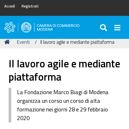
Accedi
Registrati
SEARC
Togg
Camera
di
Tu
Home
Eventi
Il lavoro agile e mediante piattaforma
Commercio
sei
di
qui:
Modena
Il lavoro agile e mediante
piattaforma
La Fondazione Marco Biagi di Modena
organizza un corso un corso di alta
formazione nei giorni 28 e 29 febbraio
2020