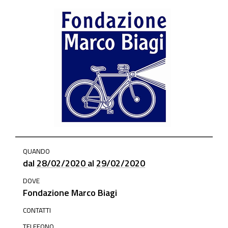
https://www.mo.camcom.it/events/il-
QUANDO
lavoro-
dal
28/02/2020
al
29/02/2020
agile-
DOVE
e-
Fondazione Marco Biagi
mediante-
piattaforma
CONTATTI
TELEFONO