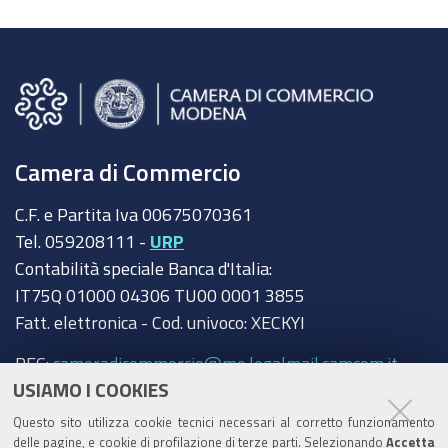
Camera di Commercio
C.F. e Partita Iva 00675070361
Tel. 059208111 -
URP
Contabilità speciale Banca d'Italia:
IT75Q 01000 04306 TU00 0001 3855
Fatt. elettronica - Cod. univoco: XECKYI
PEC:
cameradicommercio@mo.legalmail.camcom.it
USIAMO I COOKIES
Trasparenza
Questo sito utilizza cookie tecnici necessari al corretto funzionamento
Amministrazione trasparente
delle pagine, e cookie di profilazione di terze parti. Selezionando
Accetta