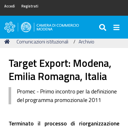
Accedi
Registrati
SEARC
Togg
Camera
di
Tu
Home
Comunicazioni istituzionali
Archivio
Commercio
sei
di
qui:
Modena
Target Export: Modena,
Emilia Romagna, Italia
Promec - Primo incontro per la definizione
del programma promozionale 2011
Terminato il processo di riorganizzazione