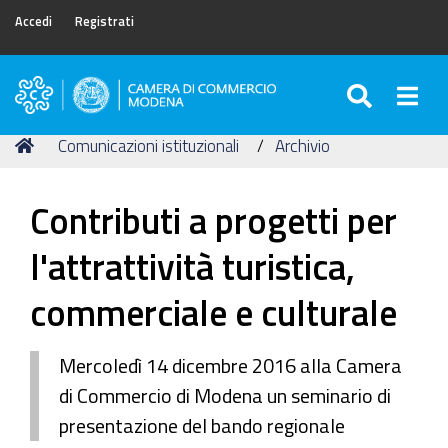
Accedi
Registrati
SEARC
Togg
Camera
di
Tu
Home
Comunicazioni istituzionali
Archivio
Commercio
sei
di
qui:
Modena
Contributi a progetti per
l'attrattività turistica,
commerciale e culturale
Mercoledì 14 dicembre 2016 alla Camera
di Commercio di Modena un seminario di
presentazione del bando regionale