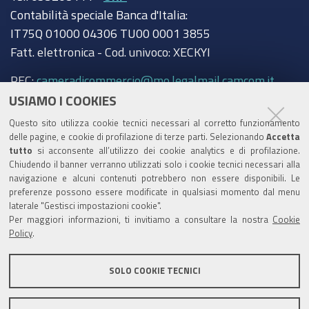
Contabilità speciale Banca d'Italia:
IT75Q 01000 04306 TU00 0001 3855
Fatt. elettronica - Cod. univoco: XECKYI
PEC:
cameradicommercio@mo.legalmail.camcom.it
USIAMO I COOKIES
Trasparenza
Questo sito utilizza cookie tecnici necessari al corretto funzionamento
Amministrazione trasparente
delle pagine, e cookie di profilazione di terze parti. Selezionando
Accetta
tutto
si acconsente all’utilizzo dei cookie analytics e di profilazione.
Albo Camerale
Chiudendo il banner verranno utilizzati solo i cookie tecnici necessari alla
navigazione e alcuni contenuti potrebbero non essere disponibili. Le
Pubblicità Legale
preferenze possono essere modificate in qualsiasi momento dal menu
laterale "Gestisci impostazioni cookie".
Area riservata Amministratori
Per maggiori informazioni, ti invitiamo a consultare la nostra
Cookie
Policy
.
Accesso riservato agli Amministratori dell'ente
SOLO COOKIE TECNICI