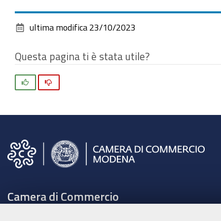
vedere
l'immagine
ultima modifica
23/10/2023
alle
dimensioni
Questa pagina ti è stata utile?
originali…
Si
No
Camera di Commercio
C.F. e Partita Iva 00675070361