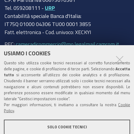
Tel. 059208111 -
URP
Contabilità speciale Banca d'Italia:
IT75Q 01000 04306 TU00 0001 3855
Fatt. elettronica - Cod. univoco: XECKYI
PEC:
cameradicommercio@mo.legalmail.camcom.it
USIAMO I COOKIES
Trasparenza
Questo sito utilizza cookie tecnici necessari al corretto funzionamento
Amministrazione trasparente
delle pagine, e cookie di profilazione di terze parti. Selezionando
Accetta
tutto
si acconsente all’utilizzo dei cookie analytics e di profilazione.
Albo Camerale
Chiudendo il banner verranno utilizzati solo i cookie tecnici necessari alla
navigazione e alcuni contenuti potrebbero non essere disponibili. Le
Pubblicità Legale
preferenze possono essere modificate in qualsiasi momento dal menu
laterale "Gestisci impostazioni cookie".
Area riservata Amministratori
Per maggiori informazioni, ti invitiamo a consultare la nostra
Cookie
Policy
.
Accesso riservato agli Amministratori dell'ente
SOLO COOKIE TECNICI