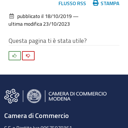
Azioni
FLUSSO RSS
STAMPA
sul
pubblicato il
18/10/2019
—
documento
ultima modifica
23/10/2023
Questa pagina ti è stata utile?
Si
No
Camera di Commercio
C.F. e Partita Iva 00675070361