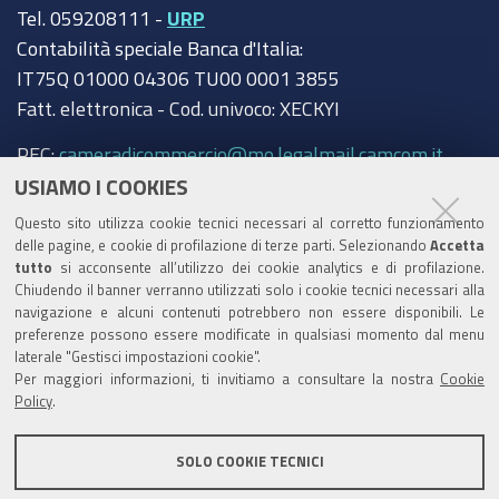
Tel. 059208111 -
URP
Contabilità speciale Banca d'Italia:
IT75Q 01000 04306 TU00 0001 3855
Fatt. elettronica - Cod. univoco: XECKYI
PEC:
cameradicommercio@mo.legalmail.camcom.it
USIAMO I COOKIES
Trasparenza
Questo sito utilizza cookie tecnici necessari al corretto funzionamento
Amministrazione trasparente
delle pagine, e cookie di profilazione di terze parti. Selezionando
Accetta
tutto
si acconsente all’utilizzo dei cookie analytics e di profilazione.
Albo Camerale
Chiudendo il banner verranno utilizzati solo i cookie tecnici necessari alla
navigazione e alcuni contenuti potrebbero non essere disponibili. Le
Pubblicità Legale
preferenze possono essere modificate in qualsiasi momento dal menu
laterale "Gestisci impostazioni cookie".
Area riservata Amministratori
Per maggiori informazioni, ti invitiamo a consultare la nostra
Cookie
Policy
.
Accesso riservato agli Amministratori dell'ente
SOLO COOKIE TECNICI