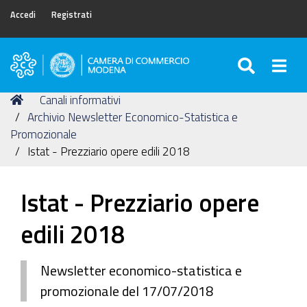
Accedi
Registrati
SEARC
Togg
Camera
di
Tu
Home
Canali informativi
Commercio
sei
Archivio Newsletter Economico-Statistica e
di
qui:
Promozionale
Modena
Istat - Prezziario opere edili 2018
Istat - Prezziario opere
edili 2018
Newsletter economico-statistica e
promozionale del 17/07/2018