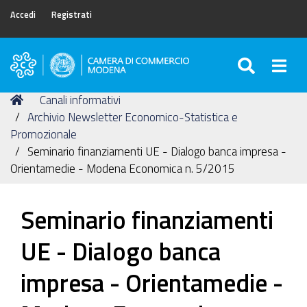
Accedi
Registrati
SEARC
Togg
Camera
di
Tu
Home
Canali informativi
Commercio
sei
Archivio Newsletter Economico-Statistica e
di
qui:
Promozionale
Modena
Seminario finanziamenti UE - Dialogo banca impresa -
Orientamedie - Modena Economica n. 5/2015
Seminario finanziamenti
UE - Dialogo banca
impresa - Orientamedie -