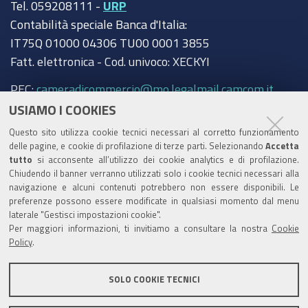
Tel. 059208111 -
URP
Contabilità speciale Banca d'Italia:
IT75Q 01000 04306 TU00 0001 3855
Fatt. elettronica - Cod. univoco: XECKYI
PEC:
cameradicommercio@mo.legalmail.camcom.it
USIAMO I COOKIES
Trasparenza
Questo sito utilizza cookie tecnici necessari al corretto funzionamento
Amministrazione trasparente
delle pagine, e cookie di profilazione di terze parti. Selezionando
Accetta
tutto
si acconsente all’utilizzo dei cookie analytics e di profilazione.
Albo Camerale
Chiudendo il banner verranno utilizzati solo i cookie tecnici necessari alla
navigazione e alcuni contenuti potrebbero non essere disponibili. Le
Pubblicità Legale
preferenze possono essere modificate in qualsiasi momento dal menu
laterale "Gestisci impostazioni cookie".
Area riservata Amministratori
Per maggiori informazioni, ti invitiamo a consultare la nostra
Cookie
Policy
.
Accesso riservato agli Amministratori dell'ente
SOLO COOKIE TECNICI