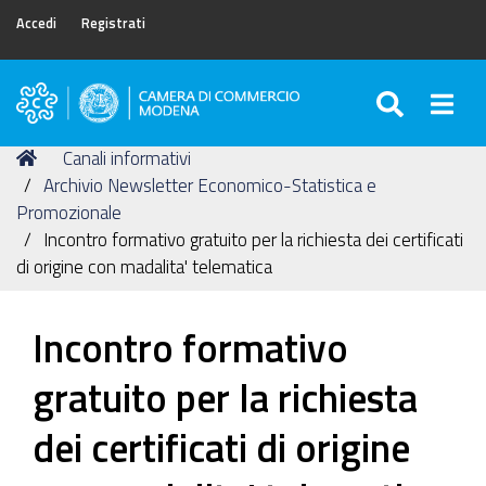
Accedi
Registrati
SEARC
Togg
Camera
di
Tu
Home
Canali informativi
Commercio
sei
Archivio Newsletter Economico-Statistica e
di
qui:
Promozionale
Modena
Incontro formativo gratuito per la richiesta dei certificati
di origine con madalita' telematica
Incontro formativo
gratuito per la richiesta
dei certificati di origine