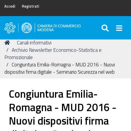
Accedi
Registrati
SEARC
Togg
Camera
di
Tu
Home
Canali informativi
Commercio
sei
Archivio Newsletter Economico-Statistica e
di
qui:
Promozionale
Modena
Congiuntura Emilia-Romagna - MUD 2016 - Nuovi
dispositivi firma digitale - Seminario Sicurezza nel web
Congiuntura Emilia-
Romagna - MUD 2016 -
Nuovi dispositivi firma