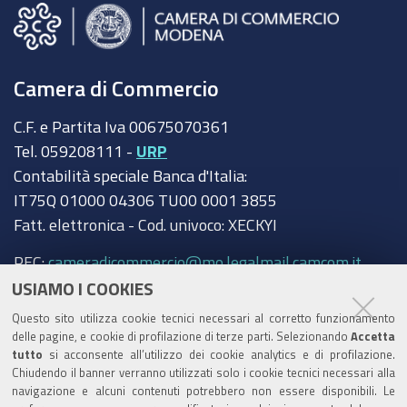
Camera di Commercio
C.F. e Partita Iva 00675070361
Tel. 059208111 -
URP
Contabilità speciale Banca d'Italia:
IT75Q 01000 04306 TU00 0001 3855
Fatt. elettronica - Cod. univoco: XECKYI
PEC:
cameradicommercio@mo.legalmail.camcom.it
USIAMO I COOKIES
Trasparenza
Questo sito utilizza cookie tecnici necessari al corretto funzionamento
Amministrazione trasparente
delle pagine, e cookie di profilazione di terze parti. Selezionando
Accetta
tutto
si acconsente all’utilizzo dei cookie analytics e di profilazione.
Albo Camerale
Chiudendo il banner verranno utilizzati solo i cookie tecnici necessari alla
navigazione e alcuni contenuti potrebbero non essere disponibili. Le