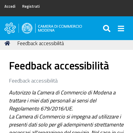
Accedi
Registrati
SEARC
Togg
Camera
di
Tu
Home
Feedback accessibilità
Commercio
sei
di
qui:
Modena
Feedback accessibilità
Feedback accessibilità
Autorizzo la Camera di Commercio di Modena a
trattare i miei dati personali ai sensi del
Regolamento 679/2016/UE.
La Camera di Commercio si impegna ad utilizzare i
presenti dati solo per gli adempimenti strettamente
necessari all'erogazione del servizio. Nel caso in cui