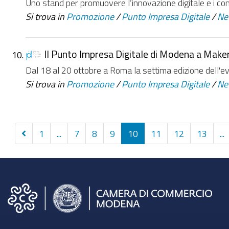
Uno stand per promuovere l’innovazione digitale e i con
Si trova in
Promozione
/
Punto Impresa Digitale
/
Ne
Il Punto Impresa Digitale di Modena a Make
Dal 18 al 20 ottobre a Roma la settima edizione dell'e
Si trova in
Promozione
/
Punto Impresa Digitale
/
Ne
Precedenti
1
...
7
8
9
10
11
12
13
...
10
elementi