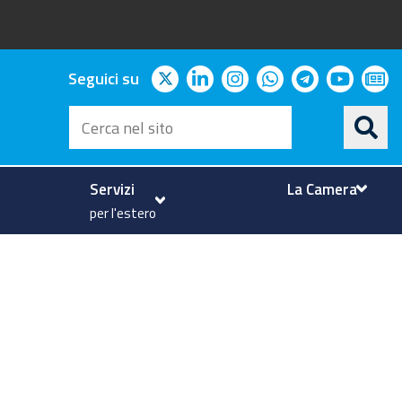
twitter
linkedin
instagram
whatsapp
telegram
youtu
ne
Seguici su
Cerca
nel
sito
Servizi
La Camera
per l'estero