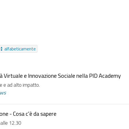
gamento
Pagina
Riferimenti
Collezione
Bando
Pagamento Online
Evento
Notizia
Moduli
Video
Da sempre
alfabeticamente
altà Virtuale e Innovazione Sociale nella PID Academy
e e ad alto impatto.
ws
ione - Cosa c'è da sapere
alle 12.30