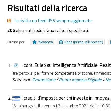
Seleziona tutti o nessuno
Risultati della ricerca
Procedure
Messaggio
Area Tematica
Colle
Iscriviti a un feed RSS sempre aggiornato.
Cartella Approfondimento
Cartella
EasyForm
206
elementi soddisfano i criteri specificati.
NUOVI ELEMENTI DA
Da ieri
Nell'ultima settimana
Nell'ultimo mese
Ordina per
rilevanza
Data (prima i più recenti)
I corsi Eulep su Intelligenza Artificiale, Re
Tre percorsi per fornire competenze pratiche, immediat
Si trova in
Promozione
/
Punto Impresa Digitale
/
Ne
I crediti d'imposta per chi investe in innovaz
Webinar gratuito venerdì 3 dicembre 2021 dalle 10.30 