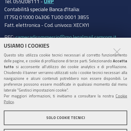
Tel. 059208111 -
URP
Contabilità speciale Banca d'Italia:
IT75Q 01000 04306 TU00 0001 3855
Fatt. elettronica - Cod. univoco: XECKYI
PEC:
cameradicommercio@mo.legalmail.camcom.it
USIAMO I COOKIES
Trasparenza
Questo sito utilizza cookie tecnici necessari al corretto funzionamento
Amministrazione trasparente
delle pagine, e cookie di profilazione di terze parti. Selezionando
Accetta
tutto
si acconsente all’utilizzo dei cookie analytics e di profilazione.
Albo Camerale
Chiudendo il banner verranno utilizzati solo i cookie tecnici necessari alla
navigazione e alcuni contenuti potrebbero non essere disponibili. Le
Pubblicità Legale
preferenze possono essere modificate in qualsiasi momento dal menu
laterale "Gestisci impostazioni cookie".
Area riservata Amministratori
Per maggiori informazioni, ti invitiamo a consultare la nostra
Cookie
Policy
.
Accesso riservato agli Amministratori dell'ente
SOLO COOKIE TECNICI