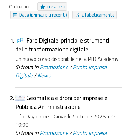
Audio
Immagine
Ordina per
rilevanza
Cartella Approfondimento
Cartella
Data (prima i più recenti)
alfabeticamente
EasyForm
Pagamento Online
Evento
Notizia
Moduli
Video
Struttura
Collezione Inviabile
Fare Digitale: principi e strumenti
della trasformazione digitale
NUOVI ELEMENTI DA
Un nuovo corso disponibile nella PID Academy
Da ieri
Nell'ultima settimana
Si trova in
Promozione
/
Punto Impresa
Digitale
/
News
Nell'ultimo mese
Da sempre
Geomatica e droni per imprese e
Pubblica Amministrazione
Info Day online - Giovedì 2 ottobre 2025, ore
10:00
Si trova in
Promozione
/
Punto Impresa