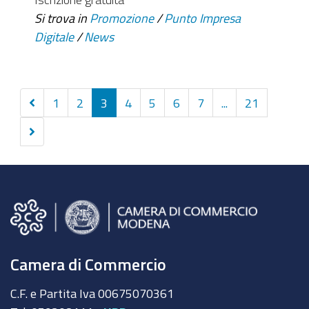
Si trova in
Promozione
/
Punto Impresa
Digitale
/
News
Precedenti
1
2
3
4
5
6
7
...
21
10
Successivi
elementi
10
elementi
Camera di Commercio
C.F. e Partita Iva 00675070361