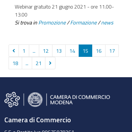
Webinar gratuito 21 giugno 2021 - ore 11.00-
13.00
Si trova in
Promozione
/
Formazione
/
news
Precedenti
1
...
12
13
14
15
16
17
10
Successivi
18
...
21
elementi
10
elementi
Camera di Commercio