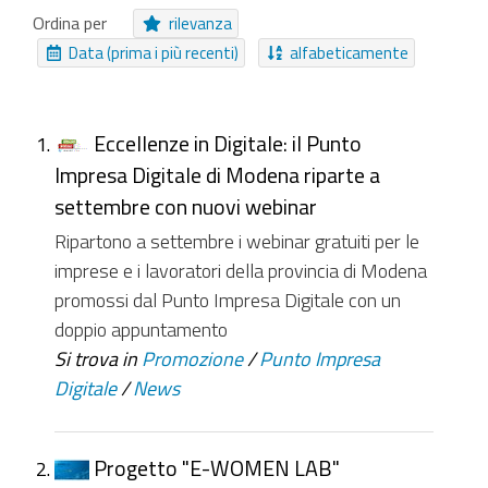
Pagamento Online
Cartella
Video
Ordina per
rilevanza
Procedure
Immagine
Collezione
File
Data (prima i più recenti)
alfabeticamente
Collegamento
Moduli
Struttura
Messaggio
Canale
Notizia
Collezione Inviabile
Eccellenze in Digitale: il Punto
Impresa Digitale di Modena riparte a
NUOVI ELEMENTI DA
settembre con nuovi webinar
Da ieri
Nell'ultima settimana
Ripartono a settembre i webinar gratuiti per le
Nell'ultimo mese
Da sempre
imprese e i lavoratori della provincia di Modena
promossi dal Punto Impresa Digitale con un
doppio appuntamento
Si trova in
Promozione
/
Punto Impresa
Digitale
/
News
Progetto "E-WOMEN LAB"