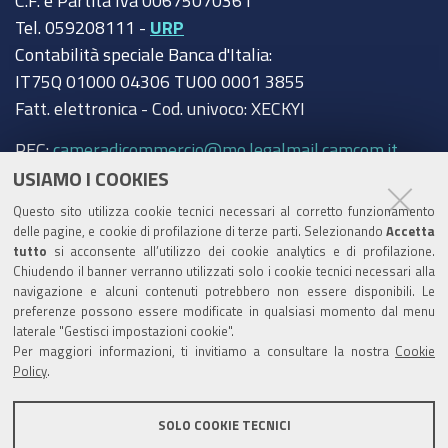
C.F. e Partita Iva 00675070361
Tel. 059208111 -
URP
Contabilità speciale Banca d'Italia:
IT75Q 01000 04306 TU00 0001 3855
Fatt. elettronica - Cod. univoco: XECKYI
PEC:
cameradicommercio@mo.legalmail.camcom.it
USIAMO I COOKIES
Trasparenza
Questo sito utilizza cookie tecnici necessari al corretto funzionamento
Amministrazione trasparente
delle pagine, e cookie di profilazione di terze parti. Selezionando
Accetta
tutto
si acconsente all’utilizzo dei cookie analytics e di profilazione.
Albo Camerale
Chiudendo il banner verranno utilizzati solo i cookie tecnici necessari alla
navigazione e alcuni contenuti potrebbero non essere disponibili. Le
Pubblicità Legale
preferenze possono essere modificate in qualsiasi momento dal menu
laterale "Gestisci impostazioni cookie".
Area riservata Amministratori
Per maggiori informazioni, ti invitiamo a consultare la nostra
Cookie
Policy
.
Accesso riservato agli Amministratori dell'ente
SOLO COOKIE TECNICI