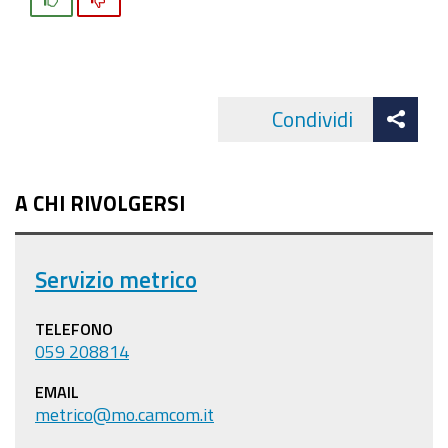
Att
Condividi
Facebo
cond
A CHI RIVOLGERSI
Servizio metrico
TELEFONO
059 208814
EMAIL
metrico@mo.camcom.it