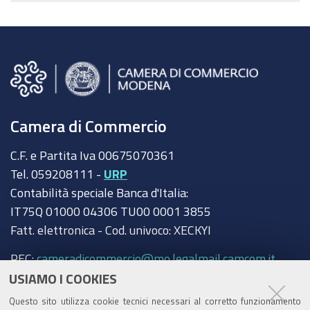
Camera di Commercio
C.F. e Partita Iva 00675070361
Tel. 059208111 -
URP
Contabilità speciale Banca d'Italia:
IT75Q 01000 04306 TU00 0001 3855
Fatt. elettronica - Cod. univoco: XECKYI
PEC:
cameradicommercio@mo.legalmail.camcom.it
USIAMO I COOKIES
Trasparenza
Questo sito utilizza cookie tecnici necessari al corretto funzionamento