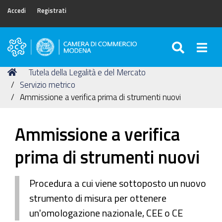
Accedi
Registrati
SEARC
Togg
Camera
di
Tu
Home
Tutela della Legalità e del Mercato
Commercio
sei
Servizio metrico
di
qui:
Ammissione a verifica prima di strumenti nuovi
Modena
Ammissione a verifica
prima di strumenti nuovi
Procedura a cui viene sottoposto un nuovo
strumento di misura per ottenere
un'omologazione nazionale, CEE o CE