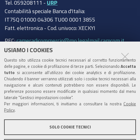
Tel. 059208111 -
URP
Contabilità speciale Banca d'Italia:
IT75Q 01000 04306 TU00 0001 3855
Fatt. elettronica - Cod. univoco: XECKYI
PEC:
cameradicommercio@mo.legalmail.camcom.it
USIAMO I COOKIES
Trasparenza
Questo sito utilizza cookie tecnici necessari al corretto funzionamento
Amministrazione trasparente
delle pagine, e cookie di profilazione di terze parti. Selezionando
Accetta
tutto
si acconsente all’utilizzo dei cookie analytics e di profilazione.
Albo Camerale
Chiudendo il banner verranno utilizzati solo i cookie tecnici necessari alla
navigazione e alcuni contenuti potrebbero non essere disponibili. Le
Pubblicità Legale
preferenze possono essere modificate in qualsiasi momento dal menu
laterale "Gestisci impostazioni cookie".
Area riservata Amministratori
Per maggiori informazioni, ti invitiamo a consultare la nostra
Cookie
Policy
.
Accesso riservato agli Amministratori dell'ente
SOLO COOKIE TECNICI