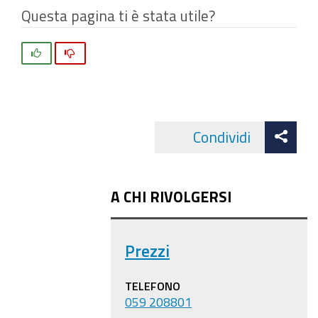
Questa pagina ti è stata utile?
Si
No
Att
Condividi
Facebo
cond
A CHI RIVOLGERSI
Prezzi
TELEFONO
059 208801