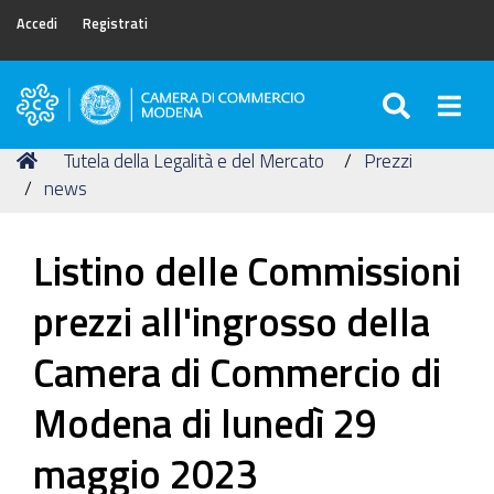
Accedi
Registrati
SEARC
Togg
Camera
di
Tu
Home
Tutela della Legalità e del Mercato
Prezzi
Commercio
sei
news
di
qui:
Modena
Listino delle Commissioni
prezzi all'ingrosso della
Camera di Commercio di
Modena di lunedì 29
maggio 2023