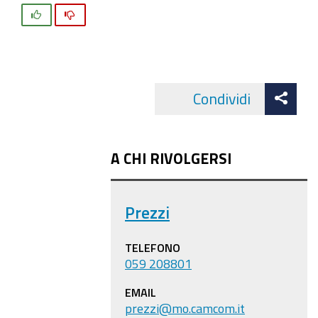
Si
No
Att
Condividi
Facebo
cond
A CHI RIVOLGERSI
Prezzi
TELEFONO
059 208801
EMAIL
prezzi@mo.camcom.it