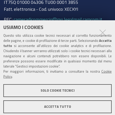
IT75Q 01000 04306 TU00 0001 3855
Fatt. elettronica - Cod. univoco: XECKYI
PEC:
cameradicommercio@mo.legalmail.camcom.it
USIAMO I COOKIES
Trasparenza
Questo sito utilizza cookie tecnici necessari al corretto funzionamento
Amministrazione trasparente
delle pagine, e cookie di profilazione di terze parti. Selezionando
Accetta
tutto
si acconsente all’utilizzo dei cookie analytics e di profilazione.
Albo Camerale
Chiudendo il banner verranno utilizzati solo i cookie tecnici necessari alla
navigazione e alcuni contenuti potrebbero non essere disponibili. Le
Pubblicità Legale
preferenze possono essere modificate in qualsiasi momento dal menu
laterale "Gestisci impostazioni cookie".
Area riservata Amministratori
Per maggiori informazioni, ti invitiamo a consultare la nostra
Cookie
Policy
.
Accesso riservato agli Amministratori dell'ente
SOLO COOKIE TECNICI
ACCETTA TUTTO
Informativa generale
Informative privacy