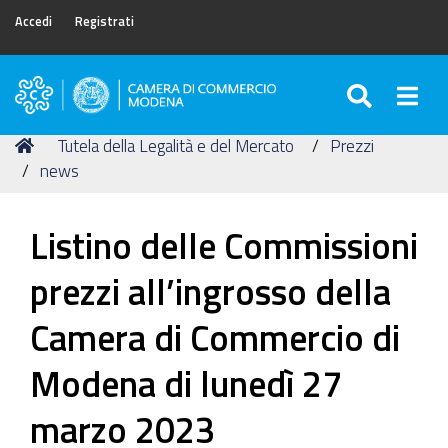
Accedi
Registrati
SEARC
Togg
Camera
di
Tu
Home
Tutela della Legalità e del Mercato
Prezzi
Commercio
sei
news
di
qui:
Modena
Listino delle Commissioni
prezzi all’ingrosso della
Camera di Commercio di
Modena di lunedì 27
marzo 2023