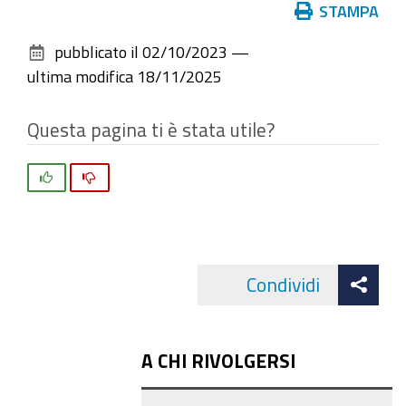
Azioni
STAMPA
sul
pubblicato il
02/10/2023
—
documento
ultima modifica
18/11/2025
Questa pagina ti è stata utile?
Si
No
Att
Condividi
Facebo
cond
A CHI RIVOLGERSI