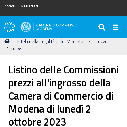
Accedi
Registrati
SEARC
Togg
Camera
di
Tu
Home
Tutela della Legalità e del Mercato
Prezzi
Commercio
sei
news
di
qui:
Modena
Listino delle Commissioni
prezzi all'ingrosso della
Camera di Commercio di
Modena di lunedì 2
ottobre 2023