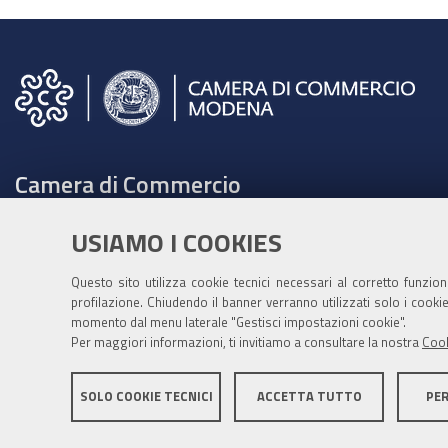
Camera di Commercio
C.F. e Partita Iva 00675070361
USIAMO I COOKIES
Tel. 059208111 -
URP
Contabilità speciale Banca d'Italia:
Questo sito utilizza cookie tecnici necessari al corretto funzio
profilazione. Chiudendo il banner verranno utilizzati solo i cook
IT75Q 01000 04306 TU00 0001 3855
momento dal menu laterale "Gestisci impostazioni cookie".
Fatt. elettronica - Cod. univoco: XECKYI
Per maggiori informazioni, ti invitiamo a consultare la nostra
Cook
PEC:
cameradicommercio@mo.legalmail.camcom.it
SOLO COOKIE TECNICI
ACCETTA TUTTO
PE