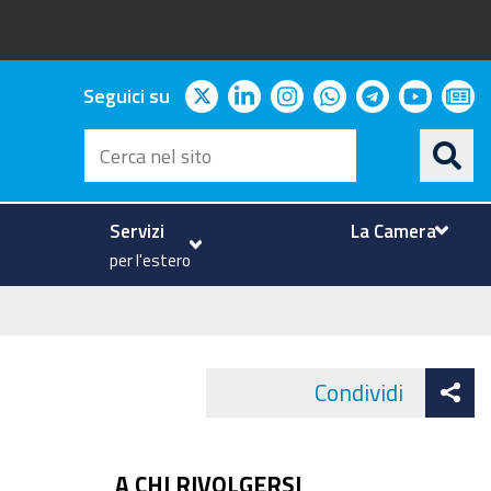
twitter
linkedin
instagram
whatsapp
telegram
youtu
ne
Seguici su
Cerca
nel
sito
Servizi
La Camera
per l'estero
At
Condividi
Face
co
A CHI RIVOLGERSI