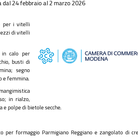
na dal 24 febbraio al 2 marzo 2026
per i vitelli
zzi di vitelli
 in calo per
hio, busti di
mmina; segno
hio e femmina.
 mangimistica
o; in rialzo,
oja e polpe di bietole secche.
mento per formaggio Parmigiano Reggiano e zangolato di c