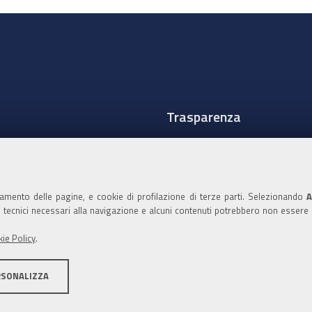
Trasparenza
Amministrazione traspare
Albo Camerale
namento delle pagine, e cookie di profilazione di terze parti. Selezionando
A
Pubblicità Legale
ie tecnici necessari alla navigazione e alcuni contenuti potrebbero non essere
Area riservata Amminist
ie Policy
.
Accesso riservato agli Ammi
RSONALIZZA