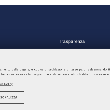
Trasparenza
Amministrazione traspare
Albo Camerale
namento delle pagine, e cookie di profilazione di terze parti. Selezionando
A
Pubblicità Legale
ie tecnici necessari alla navigazione e alcuni contenuti potrebbero non essere
Area riservata Amminist
ie Policy
.
Accesso riservato agli Ammi
RSONALIZZA