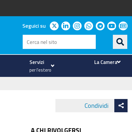
twitter
linkedin
instagram
whatsapp
telegram
youtu
ne
Seguici su
Cerca
nel
sito
Servizi
La Camera
per l'estero
At
Condividi
Face
co
A CHI RIVOLGERSI