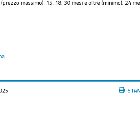
(prezzo massimo), 15, 18, 30 mesi e oltre (minimo), 24 me
ena
Azioni
025
STA
sul
documento