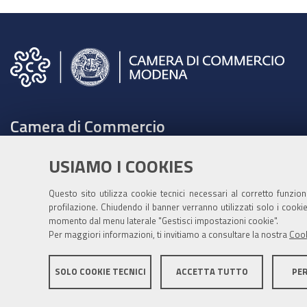
Camera di Commercio
C.F. e Partita Iva 00675070361
USIAMO I COOKIES
Tel. 059208111 -
URP
Contabilità speciale Banca d'Italia:
Questo sito utilizza cookie tecnici necessari al corretto funzio
profilazione. Chiudendo il banner verranno utilizzati solo i cook
IT75Q 01000 04306 TU00 0001 3855
momento dal menu laterale "Gestisci impostazioni cookie".
Fatt. elettronica - Cod. univoco: XECKYI
Per maggiori informazioni, ti invitiamo a consultare la nostra
Cook
PEC:
cameradicommercio@mo.legalmail.camcom.it
SOLO COOKIE TECNICI
ACCETTA TUTTO
PE