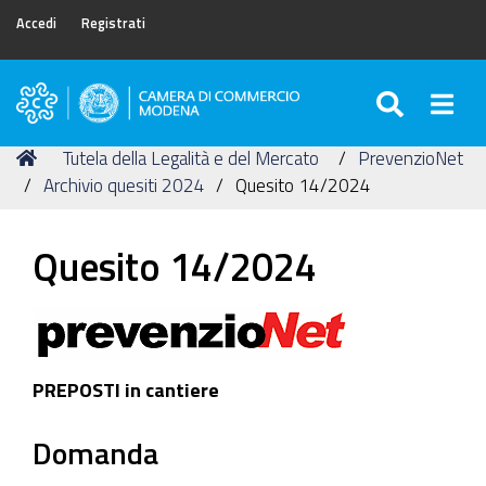
Accedi
Registrati
SEARC
Togg
Camera
di
Tu
Home
Tutela della Legalità e del Mercato
PrevenzioNet
Commercio
sei
Archivio quesiti 2024
Quesito 14/2024
di
qui:
Modena
Quesito 14/2024
PREPOSTI in cantiere
Domanda