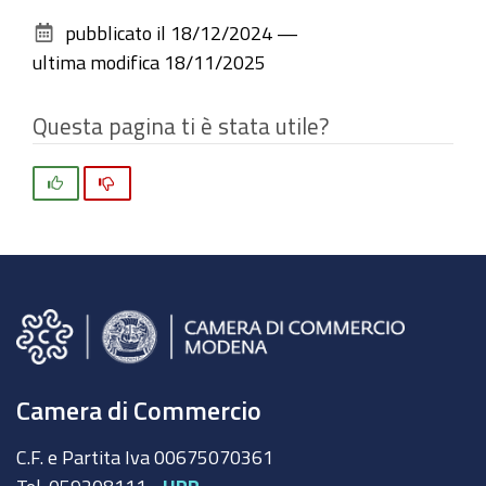
sul
pubblicato il
18/12/2024
—
documento
ultima modifica
18/11/2025
Questa pagina ti è stata utile?
Si
No
Camera di Commercio
C.F. e Partita Iva 00675070361
Tel. 059208111 -
URP