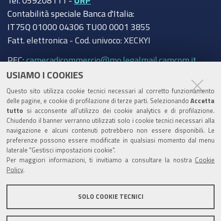
Contabilità speciale Banca d'Italia:
IT75Q 01000 04306 TU00 0001 3855
Fatt. elettronica - Cod. univoco: XECKYI
PEC:
cameradicommercio@mo.legalmail.camcom.it
USIAMO I COOKIES
Trasparenza
Questo sito utilizza cookie tecnici necessari al corretto funzionamento
Amministrazione trasparente
delle pagine, e cookie di profilazione di terze parti. Selezionando
Accetta
tutto
si acconsente all’utilizzo dei cookie analytics e di profilazione.
Albo Camerale
Chiudendo il banner verranno utilizzati solo i cookie tecnici necessari alla
navigazione e alcuni contenuti potrebbero non essere disponibili. Le
Pubblicità Legale
preferenze possono essere modificate in qualsiasi momento dal menu
laterale "Gestisci impostazioni cookie".
Area riservata Amministratori
Per maggiori informazioni, ti invitiamo a consultare la nostra
Cookie
Policy
.
Accesso riservato agli Amministratori dell'ente
SOLO COOKIE TECNICI