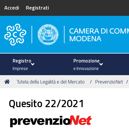
Accedi
Registrati
Camera di Commercio di Mode
Registro
Promozione
Imprese
e Innovazione
Tu
Home
Tutela della Legalità e del Mercato
PrevenzioNet
sei
qui:
Quesito 22/2021