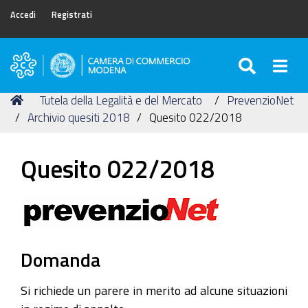
Accedi
Registrati
SEARC
Togg
Camera
di
Tu
Home
Tutela della Legalità e del Mercato
PrevenzioNet
Commercio
sei
Archivio quesiti 2018
Quesito 022/2018
di
qui:
Modena
Quesito 022/2018
Domanda
Si richiede un parere in merito ad alcune situazioni