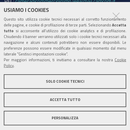
PEC:
cameradicommercio@mo.legalmail.camcom.it
USIAMO I COOKIES
Trasparenza
Questo sito utilizza cookie tecnici necessari al corretto funzionamento
Amministrazione trasparente
delle pagine, e cookie di profilazione di terze parti. Selezionando
Accetta
tutto
si acconsente all’utilizzo dei cookie analytics e di profilazione.
Albo Camerale
Chiudendo il banner verranno utilizzati solo i cookie tecnici necessari alla
navigazione e alcuni contenuti potrebbero non essere disponibili. Le
Pubblicità Legale
preferenze possono essere modificate in qualsiasi momento dal menu
laterale "Gestisci impostazioni cookie".
Area riservata Amministratori
Per maggiori informazioni, ti invitiamo a consultare la nostra
Cookie
Policy
.
Accesso riservato agli Amministratori dell'ente
SOLO COOKIE TECNICI
ACCETTA TUTTO
Informativa generale
Informative privacy
Accessibilità
Note legali
PERSONALIZZA
Informativa estesa sui cookie
Social media policy