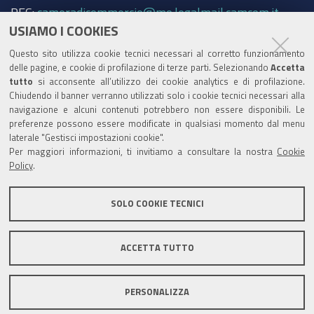
PEC:
cameradicommercio@mo.legalmail.camcom.it
USIAMO I COOKIES
Trasparenza
Questo sito utilizza cookie tecnici necessari al corretto funzionamento
Amministrazione trasparente
delle pagine, e cookie di profilazione di terze parti. Selezionando
Accetta
tutto
si acconsente all’utilizzo dei cookie analytics e di profilazione.
Albo Camerale
Chiudendo il banner verranno utilizzati solo i cookie tecnici necessari alla
navigazione e alcuni contenuti potrebbero non essere disponibili. Le
Pubblicità Legale
preferenze possono essere modificate in qualsiasi momento dal menu
laterale "Gestisci impostazioni cookie".
Area riservata Amministratori
Per maggiori informazioni, ti invitiamo a consultare la nostra
Cookie
Policy
.
Accesso riservato agli Amministratori dell'ente
SOLO COOKIE TECNICI
ACCETTA TUTTO
Informativa generale
Informative privacy
Accessibilità
Note legali
PERSONALIZZA
Informativa estesa sui cookie
Social media policy