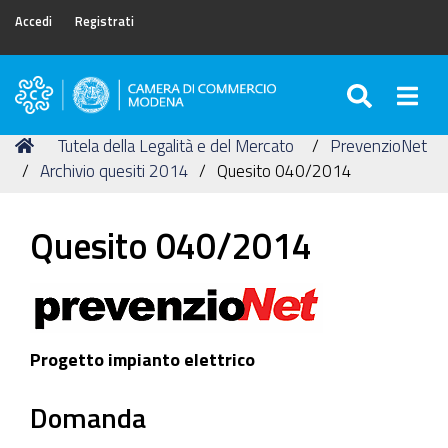
Accedi
Registrati
SEARC
Togg
Camera
di
Tu
Home
Tutela della Legalità e del Mercato
PrevenzioNet
Commercio
sei
Archivio quesiti 2014
Quesito 040/2014
di
qui:
Modena
Quesito 040/2014
Progetto impianto elettrico
Domanda