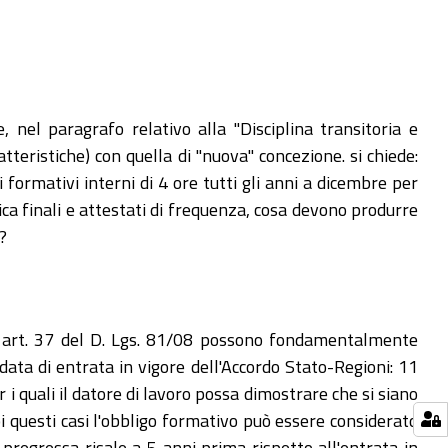
 nel paragrafo relativo alla "Disciplina transitoria e
teristiche) con quella di "nuova" concezione. si chiede:
formativi interni di 4 ore tutti gli anni a dicembre per
ifica finali e attestati di frequenza, cosa devono produrre
?
 ex art. 37 del D. Lgs. 81/08 possono fondamentalmente
data di entrata in vigore dell'Accordo Stato-Regioni: 11
i quali il datore di lavoro possa dimostrare che si siano
bi questi casi l'obbligo formativo può essere considerato
pregressa risale a 5 anni prima rispetto all'entrata in