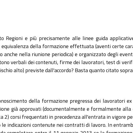
o Regioni e più precisamente alle linee guida applicative,
equivalenza della formazione effettuata (aventi certe carat
nche nella riunione periodica) e organizzato degli eventi 
stono verbali dei contenuti, firme dei lavoratori, test di ver
ischio alto) previste dall'accordo? Basta quanto citato sopra
riconoscimento della formazione pregressa dei lavoratori
mazione già approvati (documentalmente e formalmente alla 
 2) corsi frequentati in precedenza all'entrata in vigore per 
 le indicazioni contenute nei contratti di lavoro. In entram
, da completare entro il 11 gennaio 2013 se la formazione 