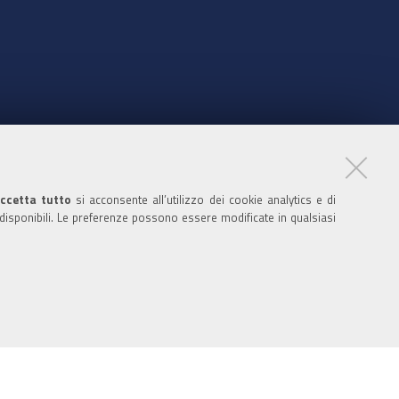
nte
ccetta tutto
si acconsente all’utilizzo dei cookie analytics e di
 disponibili. Le preferenze possono essere modificate in qualsiasi
ratori
nistratori dell'ente
 media policy