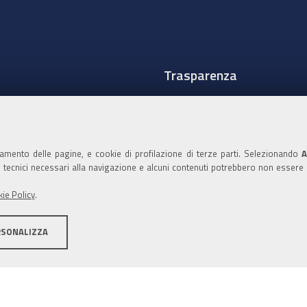
Trasparenza
Amministrazione traspare
Albo Camerale
namento delle pagine, e cookie di profilazione di terze parti. Selezionando
A
Pubblicità Legale
ie tecnici necessari alla navigazione e alcuni contenuti potrebbero non essere
Area riservata Amminist
ie Policy
.
Accesso riservato agli Ammi
RSONALIZZA
ità
Note legali
Informativa estesa sui cookie
Social