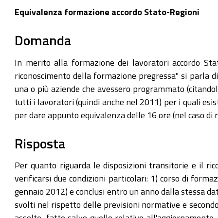
Equivalenza formazione accordo Stato-Regioni
Domanda
In merito alla formazione dei lavoratori accordo Stat
riconoscimento della formazione pregressa" si parla di 
una o più aziende che avessero programmato (citandolo a
tutti i lavoratori (quindi anche nel 2011) per i quali esi
per dare appunto equivalenza delle 16 ore (nel caso di r
Risposta
Per quanto riguarda le disposizioni transitorie e il 
verificarsi due condizioni particolari: 1) corso di for
gennaio 2012) e conclusi entro un anno dalla stessa data
svolti nel rispetto delle previsioni normative e secondo
assolto, fatto salvo quello relativo all'aggiornamento