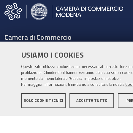
Camera di Commercio
C.F. e Partita Iva 00675070361
USIAMO I COOKIES
Tel. 059208111 -
URP
Contabilità speciale Banca d'Italia:
Questo sito utilizza cookie tecnici necessari al corretto funzio
profilazione. Chiudendo il banner verranno utilizzati solo i cook
IT75Q 01000 04306 TU00 0001 3855
momento dal menu laterale "Gestisci impostazioni cookie".
Fatt. elettronica - Cod. univoco: XECKYI
Per maggiori informazioni, ti invitiamo a consultare la nostra
Cook
PEC:
cameradicommercio@mo.legalmail.camcom.it
SOLO COOKIE TECNICI
ACCETTA TUTTO
PE
Informativa generale
Informative privacy
Accessibil