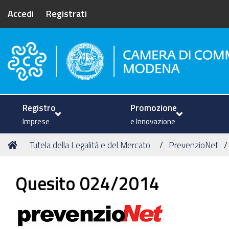
Accedi
Registrati
Camera di Commercio di Mode
Registro
Promozione
Imprese
e Innovazione
Tu
Home
Tutela della Legalità e del Mercato
PrevenzioNet
sei
qui:
Quesito 024/2014