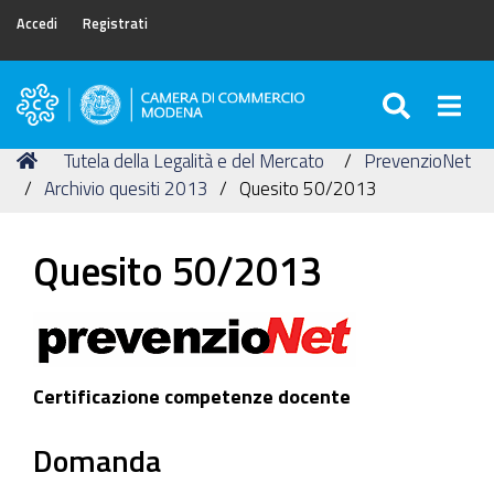
Accedi
Registrati
SEARC
Togg
Camera
di
Tu
Home
Tutela della Legalità e del Mercato
PrevenzioNet
Commercio
sei
Archivio quesiti 2013
Quesito 50/2013
di
qui:
Modena
Quesito 50/2013
Certificazione competenze docente
Domanda