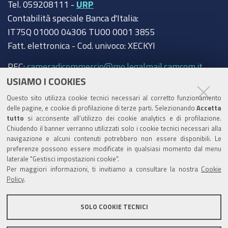
Tel. 059208111 -
URP
Contabilità speciale Banca d'Italia:
IT75Q 01000 04306 TU00 0001 3855
Fatt. elettronica - Cod. univoco: XECKYI
PEC:
cameradicommercio@mo.legalmail.camcom.it
USIAMO I COOKIES
Trasparenza
Questo sito utilizza cookie tecnici necessari al corretto funzionamento
Amministrazione trasparente
delle pagine, e cookie di profilazione di terze parti. Selezionando
Accetta
tutto
si acconsente all’utilizzo dei cookie analytics e di profilazione.
Albo Camerale
Chiudendo il banner verranno utilizzati solo i cookie tecnici necessari alla
navigazione e alcuni contenuti potrebbero non essere disponibili. Le
Pubblicità Legale
preferenze possono essere modificate in qualsiasi momento dal menu
laterale "Gestisci impostazioni cookie".
Area riservata Amministratori
Per maggiori informazioni, ti invitiamo a consultare la nostra
Cookie
Policy
.
Accesso riservato agli Amministratori dell'ente
SOLO COOKIE TECNICI