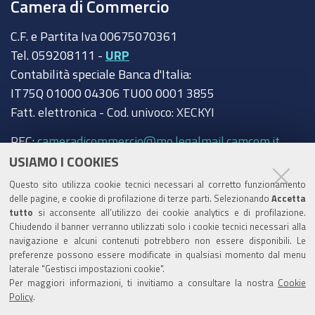
Camera di Commercio
C.F. e Partita Iva 00675070361
Tel. 059208111 -
URP
Contabilità speciale Banca d'Italia:
IT75Q 01000 04306 TU00 0001 3855
Fatt. elettronica - Cod. univoco: XECKYI
PEC:
cameradicommercio@mo.legalmail.camcom.it
USIAMO I COOKIES
Trasparenza
Questo sito utilizza cookie tecnici necessari al corretto funzionamento
Amministrazione trasparente
delle pagine, e cookie di profilazione di terze parti. Selezionando
Accetta
tutto
si acconsente all’utilizzo dei cookie analytics e di profilazione.
Albo Camerale
Chiudendo il banner verranno utilizzati solo i cookie tecnici necessari alla
navigazione e alcuni contenuti potrebbero non essere disponibili. Le
Pubblicità Legale
preferenze possono essere modificate in qualsiasi momento dal menu
laterale "Gestisci impostazioni cookie".
Area riservata Amministratori
Per maggiori informazioni, ti invitiamo a consultare la nostra
Cookie
Policy
.
Accesso riservato agli Amministratori dell'ente