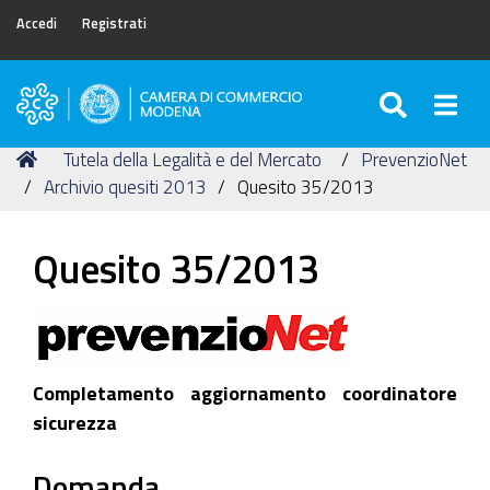
Accedi
Registrati
SEARC
Togg
Camera
di
Tu
Home
Tutela della Legalità e del Mercato
PrevenzioNet
Commercio
sei
Archivio quesiti 2013
Quesito 35/2013
di
qui:
Modena
Quesito 35/2013
Completamento aggiornamento coordinatore
sicurezza
Domanda