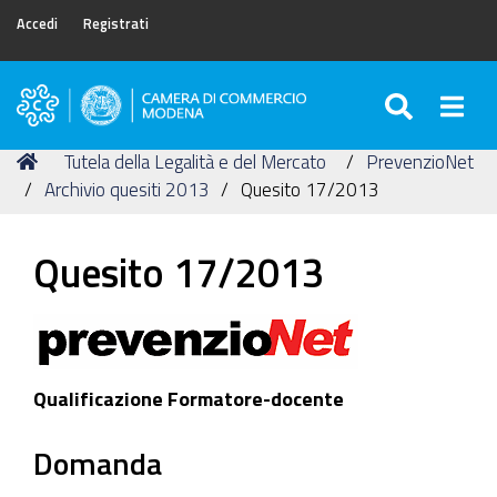
Accedi
Registrati
SEARC
Togg
Camera
di
Tu
Home
Tutela della Legalità e del Mercato
PrevenzioNet
Commercio
sei
Archivio quesiti 2013
Quesito 17/2013
di
qui:
Modena
Quesito 17/2013
Qualificazione Formatore-docente
Domanda