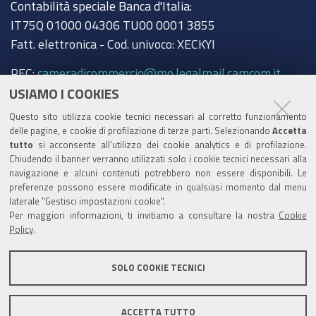
Contabilità speciale Banca d'Italia:
IT75Q 01000 04306 TU00 0001 3855
Fatt. elettronica - Cod. univoco: XECKYI
PEC:
cameradicommercio@mo.legalmail.camcom.it
USIAMO I COOKIES
Trasparenza
Questo sito utilizza cookie tecnici necessari al corretto funzionamento
Amministrazione trasparente
delle pagine, e cookie di profilazione di terze parti. Selezionando
Accetta
tutto
si acconsente all’utilizzo dei cookie analytics e di profilazione.
Albo Camerale
Chiudendo il banner verranno utilizzati solo i cookie tecnici necessari alla
navigazione e alcuni contenuti potrebbero non essere disponibili. Le
Pubblicità Legale
preferenze possono essere modificate in qualsiasi momento dal menu
laterale "Gestisci impostazioni cookie".
Area riservata Amministratori
Per maggiori informazioni, ti invitiamo a consultare la nostra
Cookie
Policy
.
Accesso riservato agli Amministratori dell'ente
SOLO COOKIE TECNICI
ACCETTA TUTTO
Informativa generale
Informative privacy