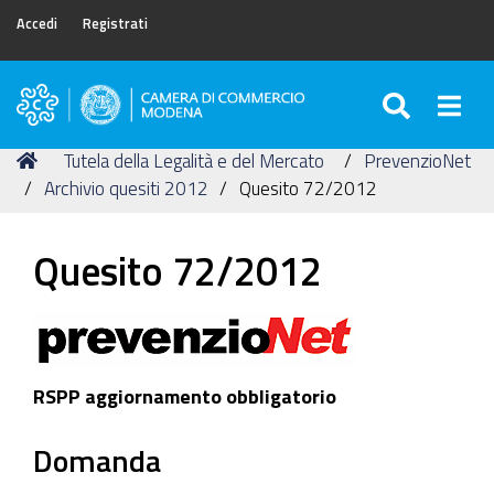
Accedi
Registrati
SEARC
Togg
Camera
di
Tu
Home
Tutela della Legalità e del Mercato
PrevenzioNet
Commercio
sei
Archivio quesiti 2012
Quesito 72/2012
di
qui:
Modena
Quesito 72/2012
RSPP aggiornamento obbligatorio
Domanda