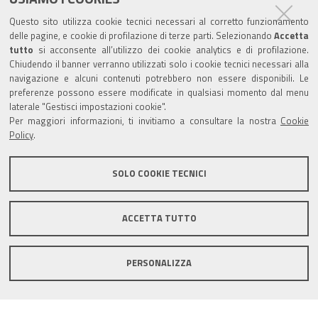
Trasparenza
Questo sito utilizza cookie tecnici necessari al corretto funzionamento
Amministrazione trasparente
delle pagine, e cookie di profilazione di terze parti. Selezionando
Accetta
tutto
si acconsente all’utilizzo dei cookie analytics e di profilazione.
Albo Camerale
Chiudendo il banner verranno utilizzati solo i cookie tecnici necessari alla
navigazione e alcuni contenuti potrebbero non essere disponibili. Le
Pubblicità Legale
preferenze possono essere modificate in qualsiasi momento dal menu
laterale "Gestisci impostazioni cookie".
Area riservata Amministratori
Per maggiori informazioni, ti invitiamo a consultare la nostra
Cookie
Policy
.
Accesso riservato agli Amministratori dell'ente
SOLO COOKIE TECNICI
ACCETTA TUTTO
Informativa generale
Informative privacy
Accessibilità
Note legali
PERSONALIZZA
Informativa estesa sui cookie
Social media policy