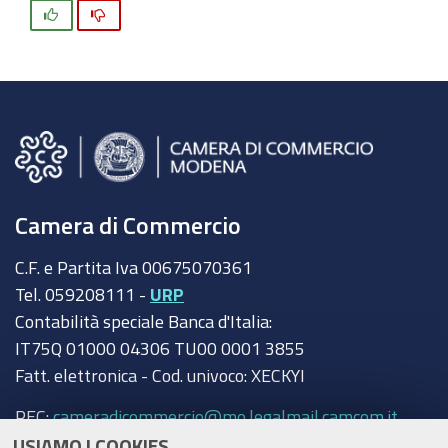
Si
No
Camera di Commercio
C.F. e Partita Iva 00675070361
Tel. 059208111 -
URP
Contabilità speciale Banca d'Italia:
IT75Q 01000 04306 TU00 0001 3855
Fatt. elettronica - Cod. univoco: XECKYI
PEC:
cameradicommercio@mo.legalmail.camcom.it
USIAMO I COOKIES