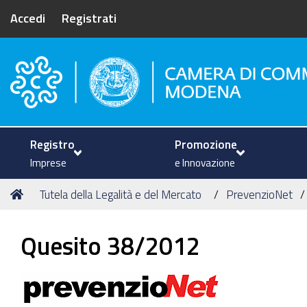
Accedi
Registrati
Camera di Commercio di Mode
Registro
Promozione
Imprese
e Innovazione
Tu
Home
Tutela della Legalità e del Mercato
PrevenzioNet
sei
qui:
Quesito 38/2012