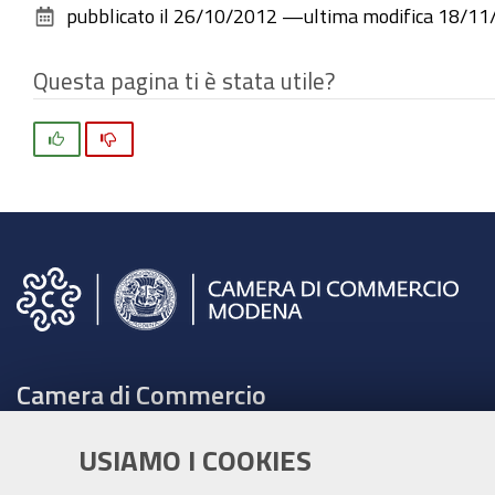
pubblicato il
26/10/2012
—
ultima modifica
18/11
Questa pagina ti è stata utile?
Si
No
Camera di Commercio
C.F. e Partita Iva 00675070361
USIAMO I COOKIES
Tel. 059208111 -
URP