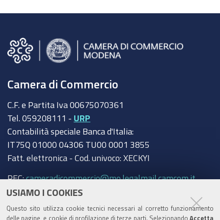
Camera di Commercio
C.F. e Partita Iva 00675070361
Tel. 059208111 -
URP
Contabilità speciale Banca d'Italia:
IT75Q 01000 04306 TU00 0001 3855
Fatt. elettronica - Cod. univoco: XECKYI
PEC:
cameradicommercio@mo.legalmail.camcom.it
USIAMO I COOKIES
Trasparenza
Questo sito utilizza cookie tecnici necessari al corretto funzionamento
Amministrazione trasparente
delle pagine, e cookie di profilazione di terze parti. Selezionando
Accetta