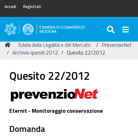
Accedi
Registrati
SEARC
Togg
Camera
di
Tu
Home
Tutela della Legalità e del Mercato
PrevenzioNet
Commercio
sei
Archivio quesiti 2012
Quesito 22/2012
di
qui:
Modena
Quesito 22/2012
Eternit - Monitoraggio conservazione
Domanda