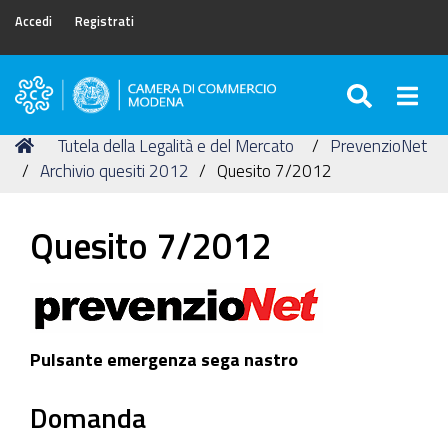
Accedi
Registrati
SEARC
Togg
Camera
di
Tu
Home
Tutela della Legalità e del Mercato
PrevenzioNet
Commercio
sei
Archivio quesiti 2012
Quesito 7/2012
di
qui:
Modena
Quesito 7/2012
Pulsante emergenza sega nastro
Domanda