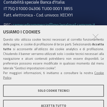
Contabilità speciale Banca d'Italia:
IT75Q 01000 04306 TU00 0001 3855
Fatt. elettronica - Cod. univoco: XECKYI
PEC:
cameradicommercio@mo.legalmail.camcom.it
USIAMO I COOKIES
Trasparenza
Questo sito utilizza cookie tecnici necessari al corretto funzionamento
Amministrazione trasparente
delle pagine, e cookie di profilazione di terze parti. Selezionando
Accetta
tutto
si acconsente all’utilizzo dei cookie analytics e di profilazione.
Albo Camerale
Chiudendo il banner verranno utilizzati solo i cookie tecnici necessari alla
navigazione e alcuni contenuti potrebbero non essere disponibili. Le
Pubblicità Legale
preferenze possono essere modificate in qualsiasi momento dal menu
laterale "Gestisci impostazioni cookie".
Area riservata Amministratori
Per maggiori informazioni, ti invitiamo a consultare la nostra
Cookie
Policy
.
Accesso riservato agli Amministratori dell'ente
SOLO COOKIE TECNICI
ACCETTA TUTTO
Informativa generale
Informative privacy