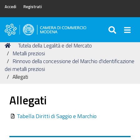
Accedi
Registrati
SEARC
Togg
Camera
di
Tu
Home
Tutela della Legalità e del Mercato
Commercio
sei
Metalli preziosi
di
qui:
Rinnovo della concessione del Marchio d'identificazione
Modena
dei metalli preziosi
Allegati
Allegati
Tabella Diritti di Saggio e Marchio