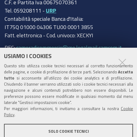
C.F. e Partita Iva 00675070361
Tel. 059208111 -
URP
Contabilità speciale Banca d'Italia:
IT75Q 01000 04306 TU00 0001 3855
Fatt. elettronica - Cod. univoco: XECKYI
PEC:
cameradicommercio@mo.legalmail.camcom.it
USIAMO I COOKIES
Trasparenza
Questo sito utilizza cookie tecnici necessari al corretto funzionamento
Amministrazione trasparente
delle pagine, e cookie di profilazione di terze parti. Selezionando
Accetta
tutto
si acconsente all’utilizzo dei cookie analytics e di profilazione.
Albo Camerale
Chiudendo il banner verranno utilizzati solo i cookie tecnici necessari alla
navigazione e alcuni contenuti potrebbero non essere disponibili. Le
Pubblicità Legale
preferenze possono essere modificate in qualsiasi momento dal menu
laterale "Gestisci impostazioni cookie".
Area riservata Amministratori
Per maggiori informazioni, ti invitiamo a consultare la nostra
Cookie
Policy
.
Accesso riservato agli Amministratori dell'ente
SOLO COOKIE TECNICI