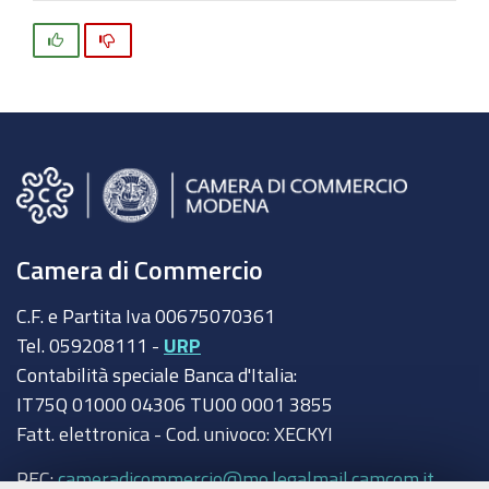
Si
No
Camera di Commercio
C.F. e Partita Iva 00675070361
Tel. 059208111 -
URP
Contabilità speciale Banca d'Italia:
IT75Q 01000 04306 TU00 0001 3855
Fatt. elettronica - Cod. univoco: XECKYI
PEC:
cameradicommercio@mo.legalmail.camcom.it