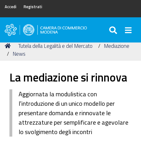
Accedi
Registrati
SEARC
Togg
Camera
di
Tu
Home
Tutela della Legalità e del Mercato
Mediazione
Commercio
sei
News
di
qui:
Modena
La mediazione si rinnova
Aggiornata la modulistica con
l'introduzione di un unico modello per
presentare domanda e rinnovate le
attrezzature per semplificare e agevolare
lo svolgimento degli incontri