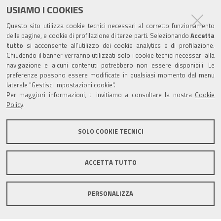
USIAMO I COOKIES
Trasparenza
Questo sito utilizza cookie tecnici necessari al corretto funzionamento
Amministrazione trasparente
delle pagine, e cookie di profilazione di terze parti. Selezionando
Accetta
tutto
si acconsente all’utilizzo dei cookie analytics e di profilazione.
Albo Camerale
Chiudendo il banner verranno utilizzati solo i cookie tecnici necessari alla
navigazione e alcuni contenuti potrebbero non essere disponibili. Le
Pubblicità Legale
preferenze possono essere modificate in qualsiasi momento dal menu
laterale "Gestisci impostazioni cookie".
Area riservata Amministratori
Per maggiori informazioni, ti invitiamo a consultare la nostra
Cookie
Policy
.
Accesso riservato agli Amministratori dell'ente
SOLO COOKIE TECNICI
ACCETTA TUTTO
Informativa generale
Informative privacy
Accessibilità
Note legali
PERSONALIZZA
Informativa estesa sui cookie
Social media policy