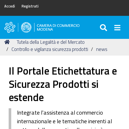
Accedi
Registrati
SEARC
Togg
Camera
di
Tu
Home
Tutela della Legalità e del Mercato
Commercio
sei
Controllo e vigilanza sicurezza prodotti
news
di
qui:
Modena
Il Portale Etichettatura e
Sicurezza Prodotti si
estende
Integrate l'assistenza al commercio
internazionale e le tematiche inerenti al