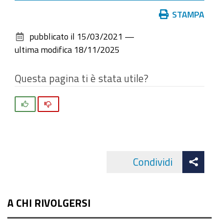
Azioni
STAMPA
sul
pubblicato il
15/03/2021
—
documento
ultima modifica
18/11/2025
Questa pagina ti è stata utile?
Si
No
Att
Condividi
Facebo
cond
A CHI RIVOLGERSI