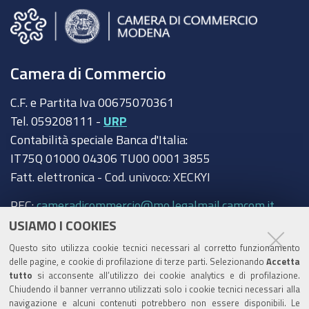
Camera di Commercio
C.F. e Partita Iva 00675070361
Tel. 059208111 -
URP
Contabilità speciale Banca d'Italia:
IT75Q 01000 04306 TU00 0001 3855
Fatt. elettronica - Cod. univoco: XECKYI
PEC:
cameradicommercio@mo.legalmail.camcom.it
USIAMO I COOKIES
Trasparenza
Questo sito utilizza cookie tecnici necessari al corretto funzionamento
Amministrazione trasparente
delle pagine, e cookie di profilazione di terze parti. Selezionando
Accetta
tutto
si acconsente all’utilizzo dei cookie analytics e di profilazione.
Albo Camerale
Chiudendo il banner verranno utilizzati solo i cookie tecnici necessari alla
navigazione e alcuni contenuti potrebbero non essere disponibili. Le