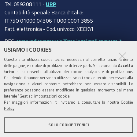
Tel. 059208111 -
URP
Contabilità speciale Banca d'Italia:
IT75Q 01000 04306 TU00 0001 3855
Fatt. elettronica - Cod. univoco: XECKYI
PEC:
cameradicommercio@mo.legalmail.camcom.it
USIAMO I COOKIES
Trasparenza
Questo sito utilizza cookie tecnici necessari al corretto funzionamento
Amministrazione trasparente
delle pagine, e cookie di profilazione di terze parti. Selezionando
Accetta
tutto
si acconsente all’utilizzo dei cookie analytics e di profilazione.
Albo Camerale
Chiudendo il banner verranno utilizzati solo i cookie tecnici necessari alla
navigazione e alcuni contenuti potrebbero non essere disponibili. Le
Pubblicità Legale
preferenze possono essere modificate in qualsiasi momento dal menu
laterale "Gestisci impostazioni cookie".
Area riservata Amministratori
Per maggiori informazioni, ti invitiamo a consultare la nostra
Cookie
Policy
.
Accesso riservato agli Amministratori dell'ente
SOLO COOKIE TECNICI