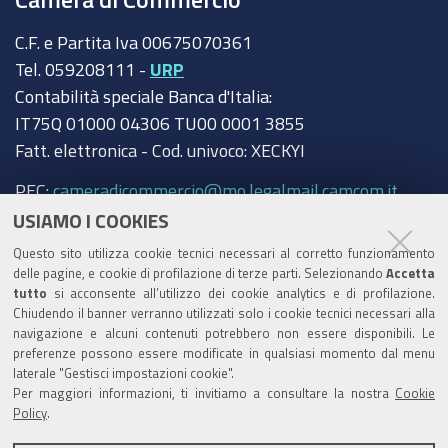
C.F. e Partita Iva 00675070361
Tel. 059208111 -
URP
Contabilità speciale Banca d'Italia:
IT75Q 01000 04306 TU00 0001 3855
Fatt. elettronica - Cod. univoco: XECKYI
PEC:
cameradicommercio@mo.legalmail.camcom.it
USIAMO I COOKIES
Trasparenza
Questo sito utilizza cookie tecnici necessari al corretto funzionamento
Amministrazione trasparente
delle pagine, e cookie di profilazione di terze parti. Selezionando
Accetta
tutto
si acconsente all’utilizzo dei cookie analytics e di profilazione.
Albo Camerale
Chiudendo il banner verranno utilizzati solo i cookie tecnici necessari alla
navigazione e alcuni contenuti potrebbero non essere disponibili. Le
Pubblicità Legale
preferenze possono essere modificate in qualsiasi momento dal menu
laterale "Gestisci impostazioni cookie".
Area riservata Amministratori
Per maggiori informazioni, ti invitiamo a consultare la nostra
Cookie
Policy
.
Accesso riservato agli Amministratori dell'ente