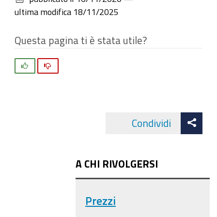
documento
ultima modifica
18/11/2025
Questa pagina ti è stata utile?
Si
No
Att
Condividi
Facebo
cond
A CHI RIVOLGERSI
Prezzi