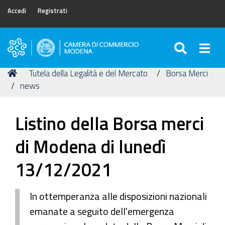
Accedi
Registrati
SEARC
Togg
Camera
di
Tu
Home
Tutela della Legalità e del Mercato
Borsa Merci
Commercio
sei
news
di
qui:
Modena
Listino della Borsa merci
di Modena di lunedì
13/12/2021
In ottemperanza alle disposizioni nazionali
emanate a seguito dell'emergenza