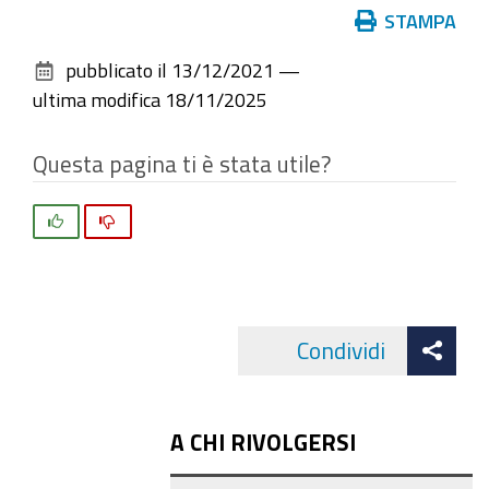
Azioni
STAMPA
sul
pubblicato il
13/12/2021
—
documento
ultima modifica
18/11/2025
Questa pagina ti è stata utile?
Si
No
Att
Condividi
Facebo
cond
A CHI RIVOLGERSI