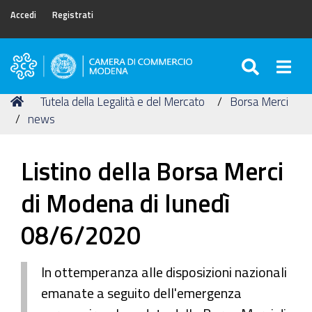
Accedi
Registrati
SEARC
Togg
Camera
di
Tu
Home
Tutela della Legalità e del Mercato
Borsa Merci
Commercio
sei
news
di
qui:
Modena
Listino della Borsa Merci
di Modena di lunedì
08/6/2020
In ottemperanza alle disposizioni nazionali
emanate a seguito dell'emergenza