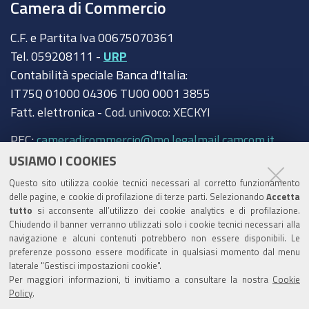
Camera di Commercio
C.F. e Partita Iva 00675070361
Tel. 059208111 -
URP
Contabilità speciale Banca d'Italia:
IT75Q 01000 04306 TU00 0001 3855
Fatt. elettronica - Cod. univoco: XECKYI
PEC:
cameradicommercio@mo.legalmail.camcom.it
USIAMO I COOKIES
Trasparenza
Questo sito utilizza cookie tecnici necessari al corretto funzionamento
Amministrazione trasparente
delle pagine, e cookie di profilazione di terze parti. Selezionando
Accetta
tutto
si acconsente all’utilizzo dei cookie analytics e di profilazione.
Albo Camerale
Chiudendo il banner verranno utilizzati solo i cookie tecnici necessari alla
navigazione e alcuni contenuti potrebbero non essere disponibili. Le
Pubblicità Legale
preferenze possono essere modificate in qualsiasi momento dal menu
laterale "Gestisci impostazioni cookie".
Area riservata Amministratori
Per maggiori informazioni, ti invitiamo a consultare la nostra
Cookie
Policy
.
Accesso riservato agli Amministratori dell'ente