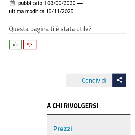
pubblicato il
08/06/2020
—
documento
ultima modifica
18/11/2025
Questa pagina ti è stata utile?
Si
No
Att
Condividi
Facebo
cond
A CHI RIVOLGERSI
Prezzi