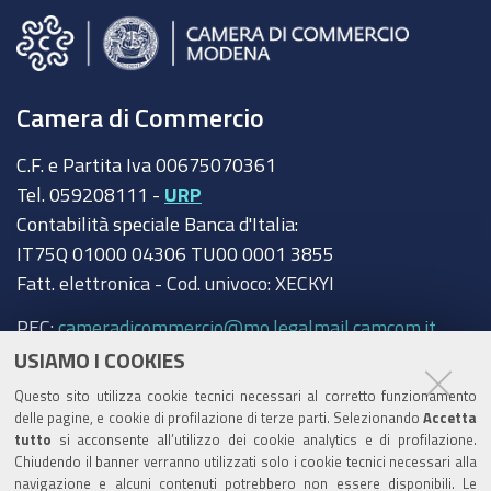
Camera di Commercio
C.F. e Partita Iva 00675070361
Tel. 059208111 -
URP
Contabilità speciale Banca d'Italia:
IT75Q 01000 04306 TU00 0001 3855
Fatt. elettronica - Cod. univoco: XECKYI
PEC:
cameradicommercio@mo.legalmail.camcom.it
USIAMO I COOKIES
Trasparenza
Questo sito utilizza cookie tecnici necessari al corretto funzionamento
Amministrazione trasparente
delle pagine, e cookie di profilazione di terze parti. Selezionando
Accetta
tutto
si acconsente all’utilizzo dei cookie analytics e di profilazione.
Albo Camerale
Chiudendo il banner verranno utilizzati solo i cookie tecnici necessari alla
navigazione e alcuni contenuti potrebbero non essere disponibili. Le