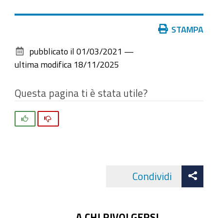
Azioni
STAMPA
sul
pubblicato il
01/03/2021
—
documento
ultima modifica
18/11/2025
Questa pagina ti è stata utile?
Si
No
Att
Condividi
Facebo
cond
A CHI RIVOLGERSI