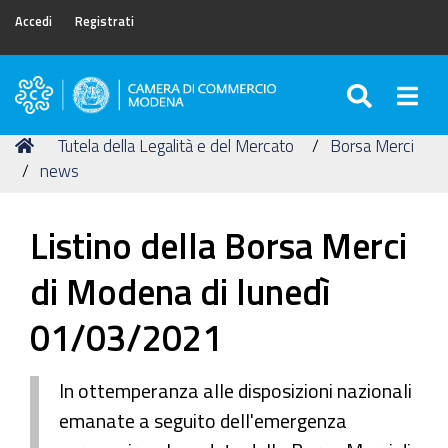
Accedi
Registrati
SEARC
Togg
Camera
di
Tu
Home
Tutela della Legalità e del Mercato
Borsa Merci
Commercio
sei
news
di
qui:
Modena
Listino della Borsa Merci
di Modena di lunedì
01/03/2021
In ottemperanza alle disposizioni nazionali
emanate a seguito dell'emergenza