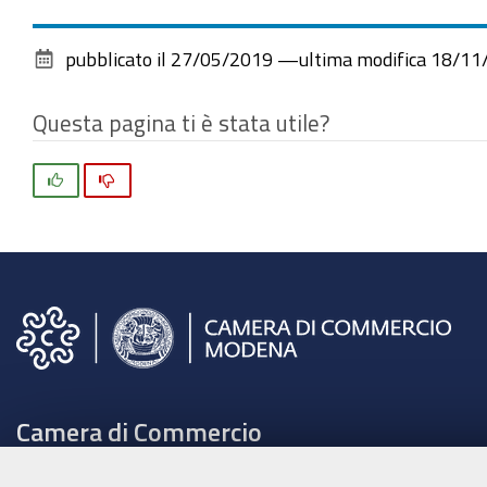
pubblicato il
27/05/2019
—
ultima modifica
18/11
Questa pagina ti è stata utile?
Si
No
Camera di Commercio
C.F. e Partita Iva 00675070361