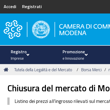
Accedi
Registrati
Camera di Commercio di Mode
Registro
Promozione
Imprese
e Innovazione
Tu
Home
Tutela della Legalità e del Mercato
Borsa Merci
sei
qui:
Chiusura del mercato di M
Listino dei prezzi all'ingrosso rilevati sul me