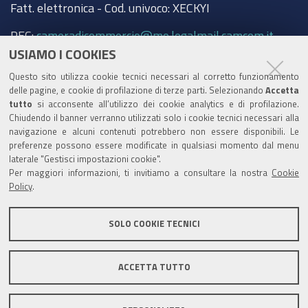
Fatt. elettronica - Cod. univoco: XECKYI
PEC:
cameradicommercio@mo.legalmail.camcom.it
USIAMO I COOKIES
Trasparenza
Questo sito utilizza cookie tecnici necessari al corretto funzionamento
Amministrazione trasparente
delle pagine, e cookie di profilazione di terze parti. Selezionando
Accetta
tutto
si acconsente all’utilizzo dei cookie analytics e di profilazione.
Albo Camerale
Chiudendo il banner verranno utilizzati solo i cookie tecnici necessari alla
navigazione e alcuni contenuti potrebbero non essere disponibili. Le
Pubblicità Legale
preferenze possono essere modificate in qualsiasi momento dal menu
laterale "Gestisci impostazioni cookie".
Area riservata Amministratori
Per maggiori informazioni, ti invitiamo a consultare la nostra
Cookie
Policy
.
Accesso riservato agli Amministratori dell'ente
SOLO COOKIE TECNICI
ACCETTA TUTTO
Informativa generale
Informative privacy
Accessibilità
Note legali