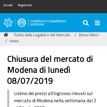
Accedi
Registrati
SEARC
Togg
Camera
di
Tu
Home
Tutela della Legalità e del Mercato
Borsa Merci
Commercio
sei
news
di
qui:
Modena
Chiusura del mercato di
Modena di lunedì
08/07/2019
Listino dei prezzi all'ingrosso rilevati sul
mercato di Modena nella settimana dal 2